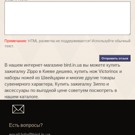
Примечание:
HTML разметка не поддерживается! Используйте обычный
текст.
Отправить отзыв
В нашем интернет-магазине bird.in.ua вы можете
купить
зажигалку Zippo в Киеве дешево
,
купить нож Victorinox
и
наборы ножей из Швейцарии
и многие другие товары
сувенирного характера.
Купить зажигалку Зиппо
и
аксессуары по выгодной цене советуем посмотреть в
нашем каталоге.
Есть вопросы?
email:Info@bird.in.ua