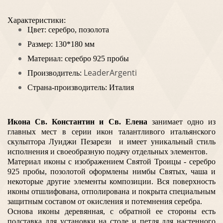
Характеристики:
Цвет: серебро, позолота
Размер: 130*180 мм
Материал: серебро 925 пробы
LeaderArgenti
Производитель:
Страна-производитель: Италия
Икона
Св. Константин и Св. Елена
занимает одно из
главных мест в серии икон талантливого итальянского
скульптора Луиджи Пезарези и имеет уникальный стиль
исполнения и своеобразную подачу отдельных элементов.
Материал иконы с изображением Святой Троицы - серебро
925 пробы, позолотой оформлены нимбы Святых, чаша и
некоторые другие элементы композиции. Вся поверхность
иконы отшлифована, отполирована и покрыта специальным
защитным составом от окисления и потемнения серебра.
Основа иконы деревянная, с обратной ее стороны есть
подставка для установки на столе и петля для настенного