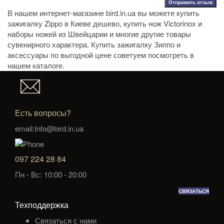
Отправить отзыв
В нашем интернет-магазине bird.in.ua вы можете
купить
зажигалку Zippo в Киеве дешево
,
купить нож Victorinox
и
наборы ножей из Швейцарии
и многие другие товары
сувенирного характера.
Купить зажигалку Зиппо
и
аксессуары по выгодной цене советуем посмотреть в
нашем каталоге.
Есть вопросы?
email:Info@bird.in.ua
097 224 28 84
Пн - Вс: 10:00 - 20:00
СВЯЗАТЬСЯ
Техподдержка
Связаться с нами