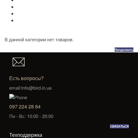
Портмоне Cross
Ручки Pierre Cardin
Шахматы и Нарды Manopoulos
Оловянная посуда Artina SKS
В данной категории нет товаров.
Продолжить
Есть вопросы?
email:Info@bird.in.ua
097 224 28 84
Пн - Вс: 10:00 - 20:00
СВЯЗАТЬСЯ
Техподдержка