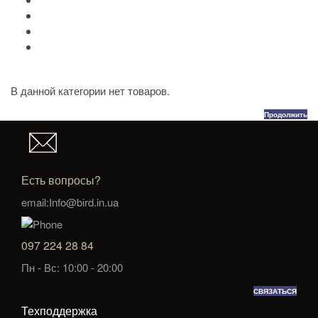
Портмоне Cross
Ручки Pierre Cardin
Шахматы и Нарды Manopoulos
Оловянная посуда Artina SKS
В данной категории нет товаров.
Продолжить
Есть вопросы?
email:Info@bird.in.ua
097 224 28 84
Пн - Вс: 10:00 - 20:00
СВЯЗАТЬСЯ
Техподдержка