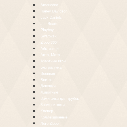
Americana
Harley Davidson
Jack Daniels
Jim Beam
Playboy
Swarovski
Zippo 360°
Абстракция
Авто, Мото
Азартные игры
Без рисунка
Военная
Восток
Девушки
Животные
Зажигалки для трубок
Знаменитости
Клевер
Коллекционные
Лого Zippo