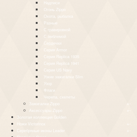
Надписи
Огонь Zippo
Охота, рыбалка
Разные
С гравировкой
С эмблемой
Сердечки
Серия Armor
Серия Replica 1935
Серия Replica 1941
Серия US Navy
Узкие зажигалки Slim
Узор
Флаги
Черепа, скелеты
+
-
Зажигалки Zippo
+
-
Аксессуары Zippo
Золотая коллекция Golden
+
-
Ножи Victorinox
+
-
Серебряные иконы Leader