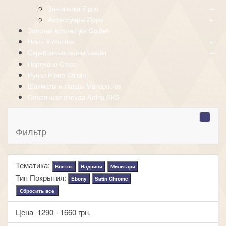
+
-
Зажигалки Zippo
+
-
Аксессуары Zippo
Золотая коллекция Golden
+
-
Ножи Victorinox
+
-
Серебряные иконы Leader
Портмоне Cross
Ручки Pierre Cardin
Шахматы и Нарды Manopoulos
Оловянная посуда Artina SKS
Фильтр
Тематика:
Восток
Надписи
Милитари
Тип Покрытия:
Ebony
Satin Chrome
Сбросить все
Цена
1290
-
1660
грн.