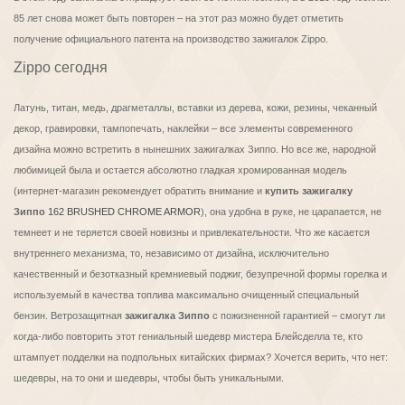
85 лет снова может быть повторен – на этот раз можно будет отметить
получение официального патента на производство зажигалок Zippo.
Zippo сегодня
Латунь, титан, медь, драгметаллы, вставки из дерева, кожи, резины, чеканный
декор, гравировки, тампопечать, наклейки – все элементы современного
дизайна можно встретить в нынешних зажигалках Зиппо. Но все же, народной
любимицей была и остается абсолютно гладкая хромированная модель
(интернет-магазин рекомендует обратить внимание и
купить зажигалку
Зиппо
162 BRUSHED CHROME ARMOR
), она удобна в руке, не царапается, не
темнеет и не теряется своей новизны и привлекательности. Что же касается
внутреннего механизма, то, независимо от дизайна, исключительно
качественный и безотказный кремниевый поджиг, безупречной формы горелка и
используемый в качества топлива максимально очищенный специальный
бензин. Ветрозащитная
зажигалка Зиппо
с пожизненной гарантией – смогут ли
когда-либо повторить этот гениальный шедевр мистера Блейсделла те, кто
штампует подделки на подпольных китайских фирмах? Хочется верить, что нет:
шедевры, на то они и шедевры, чтобы быть уникальными.