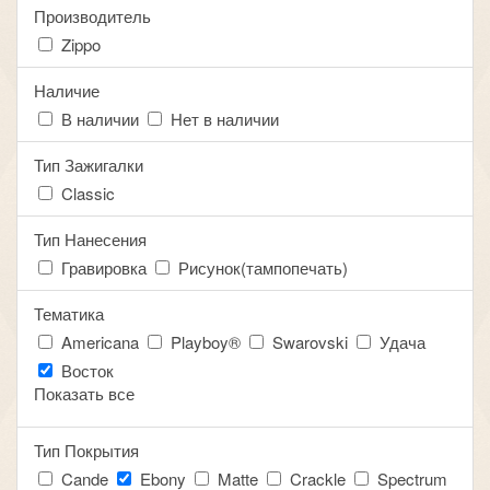
Производитель
Zippo
Наличие
В наличии
Нет в наличии
Тип Зажигалки
Classic
Тип Нанесения
Гравировка
Рисунок(тампопечать)
Тематика
Americana
Playboy®
Swarovski
Удача
Восток
Показать все
Тип Покрытия
Cande
Ebony
Matte
Crackle
Spectrum