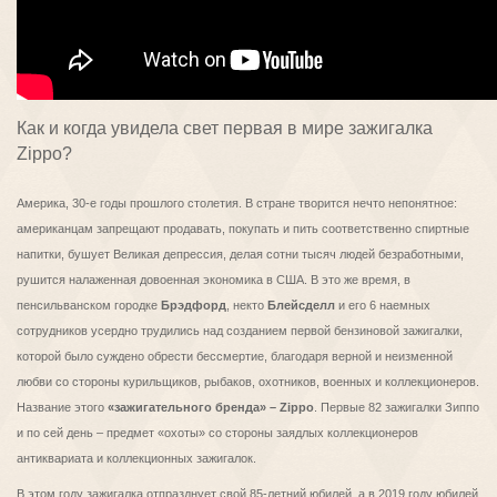
Как и когда увидела свет первая в мире зажигалка
Zippo?
Америка, 30-е годы прошлого столетия. В стране творится нечто непонятное:
американцам запрещают продавать, покупать и пить соответственно спиртные
напитки, бушует Великая депрессия, делая сотни тысяч людей безработными,
рушится налаженная довоенная экономика в США. В это же время, в
пенсильванском городке
Брэдфорд
, некто
Блейсделл
и его 6 наемных
сотрудников усердно трудились над созданием первой бензиновой зажигалки,
которой было суждено обрести бессмертие, благодаря верной и неизменной
любви со стороны курильщиков, рыбаков, охотников, военных и коллекционеров.
Название этого
«зажигательного бренда» – Zippo
. Первые 82 зажигалки Зиппо
и по сей день – предмет «охоты» со стороны заядлых коллекционеров
антиквариата и коллекционных зажигалок.
В этом году зажигалка отпразднует свой 85-летний юбилей, а в 2019 году юбилей