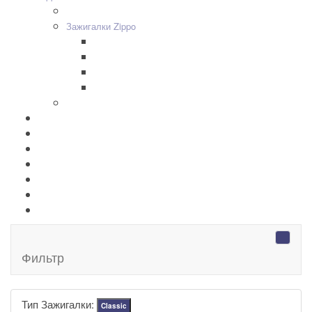
+
-
Дизайн Зажигалок
+
-
Зажигалки Zippo
Zippo Classic
Zippo Armor
Zippo Slim
Zippo Replica/Vintage
+
-
Аксессуары Zippo
Золотая коллекция Golden
+
-
Ножи Victorinox
+
-
Серебряные иконы Leader
Портмоне Cross
Ручки Pierre Cardin
Шахматы и Нарды Manopoulos
Оловянная посуда Artina SKS
Фильтр
Тип Зажигалки:
Classic