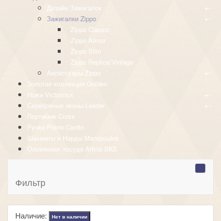
+
-
Дизайн Зажигалок
+
-
Зажигалки Zippo
Zippo Classic
Zippo Armor
Zippo Slim
Zippo Replica/Vintage
+
-
Аксессуары Zippo
Золотая коллекция Golden
+
-
Ножи Victorinox
+
-
Серебряные иконы Leader
Портмоне Cross
Ручки Pierre Cardin
Шахматы и Нарды Manopoulos
Оловянная посуда Artina SKS
Фильтр
Наличие:
Нет в наличии