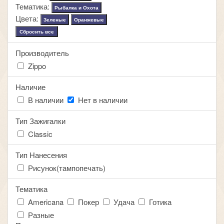
Тематика:
Рыбалка и Охота
Цвета:
Зеленые
Оранжевые
Сбросить все
Производитель
Zippo
Наличие
В наличии
Нет в наличии
Тип Зажигалки
Classic
Тип Нанесения
Рисунок(тампопечать)
Тематика
Americana
Покер
Удача
Готика
Разные