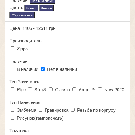
Нет в наличии
Цвета:
Белые
Золото
Сбросить все
Цена
1106
-
12511
грн.
Производитель
Zippo
Наличие
В наличии
Нет в наличии
Тип Зажигалки
Pipe
Slim®
Classic
Armor™
New 2020
Тип Нанесения
Эмблема
Гравировка
Резьба по корпусу
Рисунок(тампопечать)
Тематика