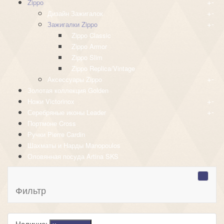
+
-
Zippo
+
-
Дизайн Зажигалок
+
-
Зажигалки Zippo
Zippo Classic
Zippo Armor
Zippo Slim
Zippo Replica/Vintage
+
-
Аксессуары Zippo
Золотая коллекция Golden
+
-
Ножи Victorinox
+
-
Серебряные иконы Leader
Портмоне Cross
Ручки Pierre Cardin
Шахматы и Нарды Manopoulos
Оловянная посуда Artina SKS
Фильтр
Наличие: