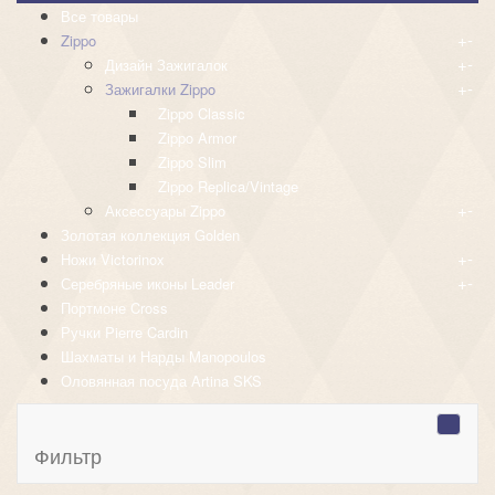
Все товары
+
-
Zippo
+
-
Дизайн Зажигалок
+
-
Зажигалки Zippo
Zippo Classic
Zippo Armor
Zippo Slim
Zippo Replica/Vintage
+
-
Аксессуары Zippo
Золотая коллекция Golden
+
-
Ножи Victorinox
+
-
Серебряные иконы Leader
Портмоне Cross
Ручки Pierre Cardin
Шахматы и Нарды Manopoulos
Оловянная посуда Artina SKS
Фильтр