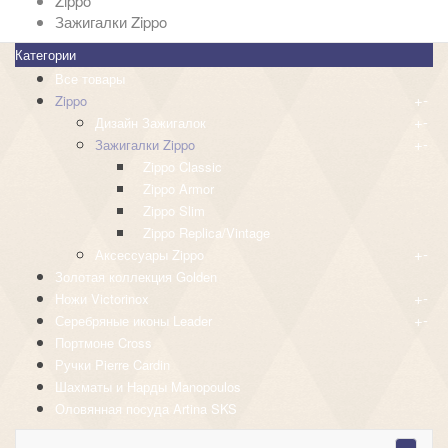
Zippo
Зажигалки Zippo
Категории
Все товары
+
-
Zippo
+
-
Дизайн Зажигалок
+
-
Зажигалки Zippo
Zippo Classic
Zippo Armor
Zippo Slim
Zippo Replica/Vintage
+
-
Аксессуары Zippo
Золотая коллекция Golden
+
-
Ножи Victorinox
+
-
Серебряные иконы Leader
Портмоне Cross
Ручки Pierre Cardin
Шахматы и Нарды Manopoulos
Оловянная посуда Artina SKS