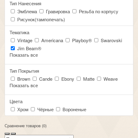
Тип Нанесения
Эмблема
Гравировка
Резьба по корпусу
Рисунок(тампопечать)
Тематика
Vintage
Americana
Playboy®
Swarovski
Jim Beam®
Показать все
Тип Покрытия
Brown
Cande
Ebony
Matte
Weave
Показать все
Цвета
Хром
Чёрные
Вороненые
Сравнение товаров (0)