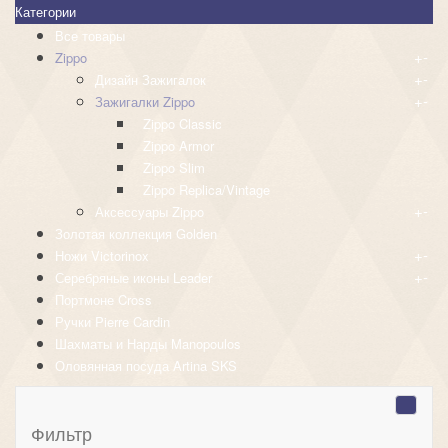
Категории
Все товары
+
-
Zippo
+
-
Дизайн Зажигалок
+
-
Зажигалки Zippo
Zippo Classic
Zippo Armor
Zippo Slim
Zippo Replica/Vintage
+
-
Аксессуары Zippo
Золотая коллекция Golden
+
-
Ножи Victorinox
+
-
Серебряные иконы Leader
Портмоне Cross
Ручки Pierre Cardin
Шахматы и Нарды Manopoulos
Оловянная посуда Artina SKS
Фильтр