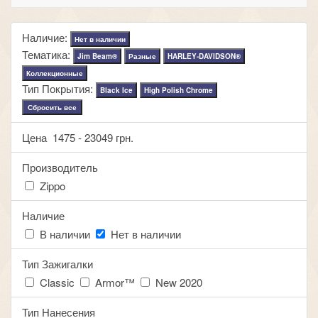
Наличие:
Нет в наличии
Тематика:
Jim Beam®
Разные
HARLEY-DAVIDSON®
Коллекционные
Тип Покрытия:
Black Ice
High Polish Chrome
Сбросить все
Цена
1475
-
23049
грн.
Производитель
Zippo
Наличие
В наличии
Нет в наличии
Тип Зажигалки
Classic
Armor™
New 2020
Тип Нанесения