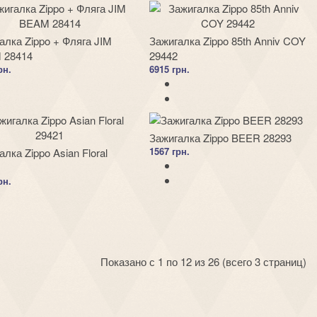
алка Zippo + Фляга JIM
Зажигалка Zippo 85th Anniv COY
 28414
29442
рн.
6915 грн.
Зажигалка Zippo BEER 28293
1567 грн.
алка Zippo Asian Floral
рн.
Показано с 1 по 12 из 26 (всего 3 страниц)