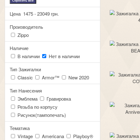
Сбросить все
Цена
1475
-
23049
грн.
Производитель
Zippo
Наличие
В наличии
Нет в наличии
Тип Зажигалки
Classic
Armor™
New 2020
Тип Нанесения
Эмблема
Гравировка
Резьба по корпусу
Рисунок(тампопечать)
Тематика
Vintage
Americana
Playboy®