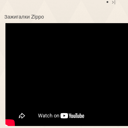
>|
Зажигалки Zippo