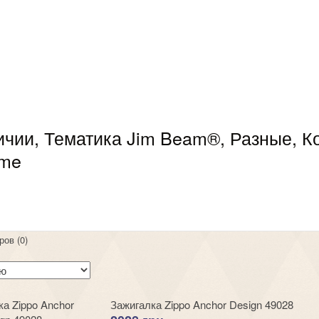
личии, Тематика Jim Beam®, Разные, К
ome
ров (0)
Зажигалка Zippo Anchor Design 49028