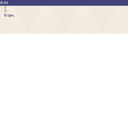
28-84
0
0 грн.