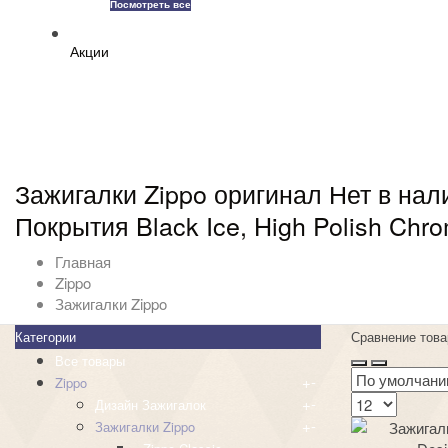
Посмотреть все
Акции
Зажигалки Zippo оригинал Нет в на
Покрытия Black Ice, High Polish Chr
Главная
Zippo
Зажигалки Zippo
Категории
Сравнение това
Все товары
+
-
Zippo
+
-
Дизайн Зажигалок
+
-
Зажигалки Zippo