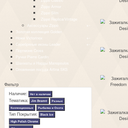
Zippo Classic
Zippo Armor
Zippo Slim
Zippo Replica/Vintage
+
-
Аксессуары Zippo
Золотая коллекция Golden
+
-
Ножи Victorinox
+
-
Серебряные иконы Leader
Портмоне Cross
Ручки Pierre Cardin
Шахматы и Нарды Manopoulos
Оловянная посуда Artina SKS
Фильтр
Наличие:
Нет в наличии
Тематика:
Jim Beam®
Разные
Коллекционные
Рыбалка и Охота
Тип Покрытия:
Black Ice
High Polish Chrome