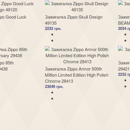
ppo Good Luck
Зажигалка Zippo Skull Design
Зажиг
49135
BEAM
2232 грн.
2034 г
po 85th
Зажиг
9438
Зажигалка Zippo Armor 500th
29421
2232 г
Million Limited Edition High Polish
Chrome 28413
23049 грн.