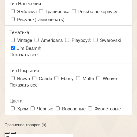
Тип Нанесения
Эмблема
Гравировка
Резьба по корпусу
Рисунок(тампопечать)
Тематика
Vintage
Americana
Playboy®
Swarovski
Jim Beam®
Показать все
Тип Покрытия
Brown
Cande
Ebony
Matte
Weave
Показать все
Цвета
Хром
Чёрные
Вороненые
Фиолетовые
Сравнение товаров (0)