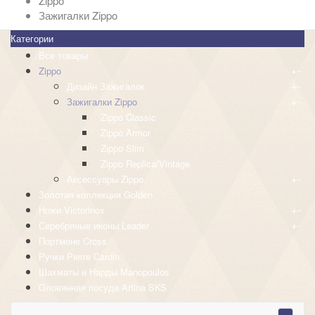
Zippo
Зажигалки Zippo
Категории
Все товары
+
-
Zippo
+
-
Дизайн Зажигалок
+
-
Зажигалки Zippo
Zippo Classic
Zippo Armor
Zippo Slim
Zippo Replica/Vintage
+
-
Аксессуары Zippo
Золотая коллекция Golden
+
-
Ножи Victorinox
+
-
Серебряные иконы Leader
Портмоне Cross
Ручки Pierre Cardin
Шахматы и Нарды Manopoulos
Оловянная посуда Artina SKS