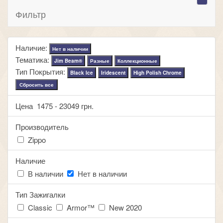
Фильтр
Наличие:
Нет в наличии
Тематика:
Jim Beam®
Разные
Коллекционные
Тип Покрытия:
Black Ice
Iridescent
High Polish Chrome
Сбросить все
Цена
1475
-
23049
грн.
Производитель
Zippo
Наличие
В наличии
Нет в наличии
Тип Зажигалки
Classic
Armor™
New 2020