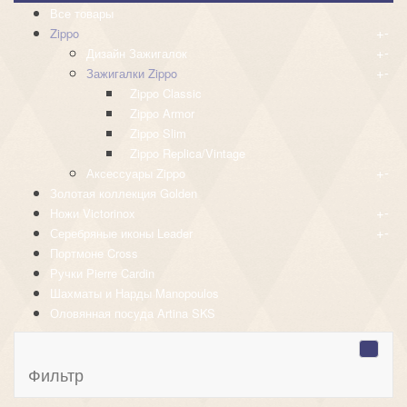
Все товары
+
-
Zippo
+
-
Дизайн Зажигалок
+
-
Зажигалки Zippo
Zippo Classic
Zippo Armor
Zippo Slim
Zippo Replica/Vintage
+
-
Аксессуары Zippo
Золотая коллекция Golden
+
-
Ножи Victorinox
+
-
Серебряные иконы Leader
Портмоне Cross
Ручки Pierre Cardin
Шахматы и Нарды Manopoulos
Оловянная посуда Artina SKS
Фильтр