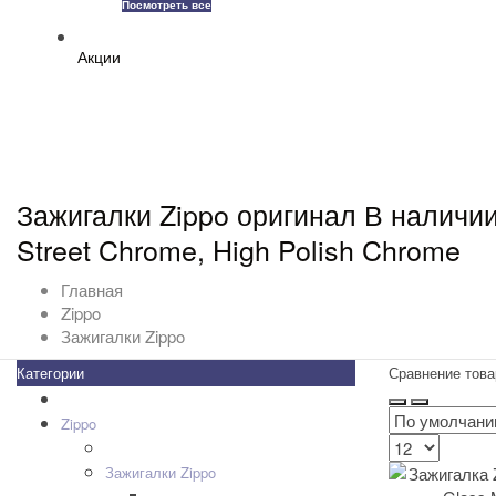
Посмотреть все
Акции
Зажигалки Zippo оригинал В наличии
Street Chrome, High Polish Chrome
Главная
Zippo
Зажигалки Zippo
Категории
Сравнение това
Все товары
+
-
Zippo
+
-
Дизайн Зажигалок
+
-
Зажигалки Zippo