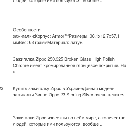
людей, которые ими пользуются, вообще ..
Особенности
зажигалки:Корпус: Armor™Размеры: 38,1x12,7x57,1
ммВес: 68 граммМатериал: латун..
Зажигалка Zippo 250.325 Broken Glass High Polish
Chrome имеет хромированное глянцевое покрытие. На
к..
23
Купить зажигалку Zippo в УкраинеДанная модель
зажигалки Зиппо Zippo 23 Sterling Silver очень ценится..
Зажигалки Zippo известны во всём мире, а количество
людей, которые ими пользуются, вообще ..