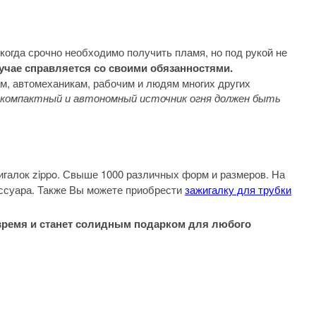
когда срочно необходимо получить пламя, но под рукой не
учае справляется со своими обязанностями.
ам, автомеханикам, рабочим и людям многих других
о компактный и автономный источник огня должен быть
галок zippo. Свыше 1000 различных форм и размеров. На
ессуара. Также Вы можете приобрести
зажигалку для трубки
 время и станет солидным подарком для любого