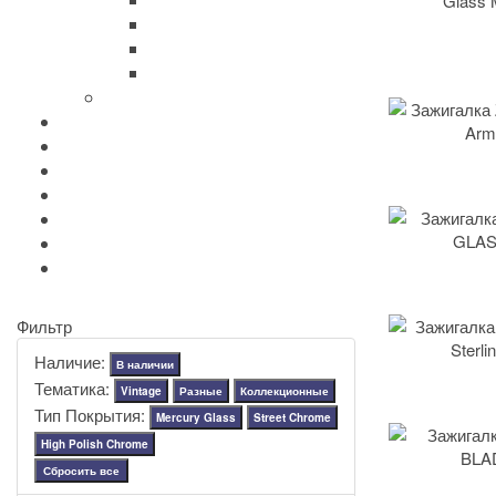
Zippo Classic
Zippo Armor
Zippo Slim
Zippo Replica/Vintage
+
-
Аксессуары Zippo
Золотая коллекция Golden
+
-
Ножи Victorinox
+
-
Серебряные иконы Leader
Портмоне Cross
Ручки Pierre Cardin
Шахматы и Нарды Manopoulos
Оловянная посуда Artina SKS
Фильтр
Наличие:
В наличии
Тематика:
Vintage
Разные
Коллекционные
Тип Покрытия:
Mercury Glass
Street Chrome
High Polish Chrome
Сбросить все