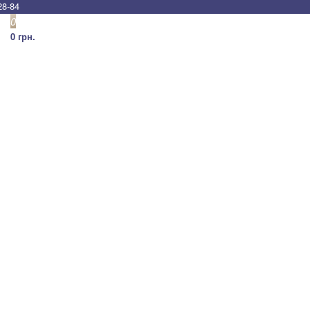
28-84
0
0 грн.