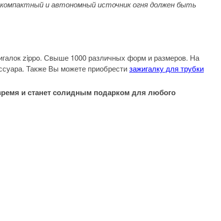
о компактный и автономный источник огня должен быть
галок zippo. Свыше 1000 различных форм и размеров. На
ессуара. Также Вы можете приобрести
зажигалку для трубки
 время и станет солидным подарком для любого