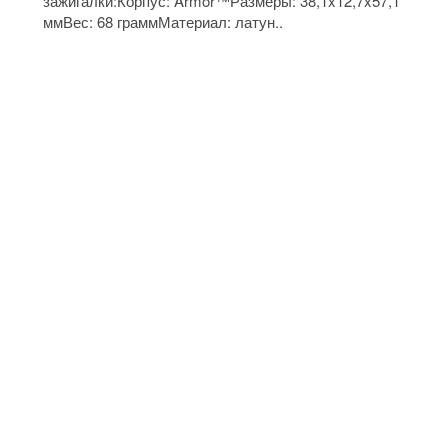
зажигалки:Корпус: Armor™Размеры: 38,1x12,7x57,1
ммВес: 68 граммМатериал: латун..