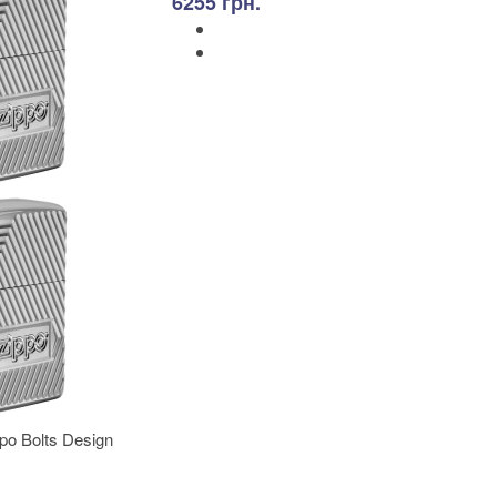
6255 грн.
po Bolts Design