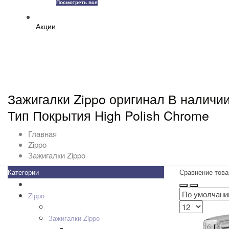
Посмотреть все
Акции
Зажигалки Zippo оригинал В наличии
Тип Покрытия High Polish Chrome
Главная
Zippo
Зажигалки Zippo
Категории
Сравнение това
Все товары
+
-
Zippo
+
-
Дизайн Зажигалок
+
-
Зажигалки Zippo