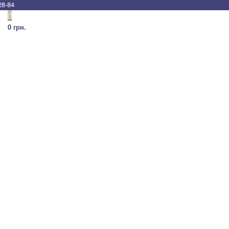
28-84
0
0 грн.