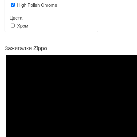
High Polish Chrome
Цвета
Хром
Зажигалки Zippo