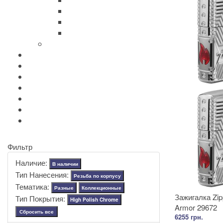
Zippo Classic
Zippo Armor
Zippo Slim
Zippo Replica/Vintage
+
-
Аксессуары Zippo
Золотая коллекция Golden
+
-
Ножи Victorinox
+
-
Серебряные иконы Leader
Портмоне Cross
Ручки Pierre Cardin
Шахматы и Нарды Manopoulos
Оловянная посуда Artina SKS
Фильтр
Наличие:
В наличии
Тип Нанесения:
Резьба по корпусу
Тематика:
Разные
Коллекционные
Зажигалка Zip
Тип Покрытия:
High Polish Chrome
Armor 29672
Сбросить все
6255 грн.