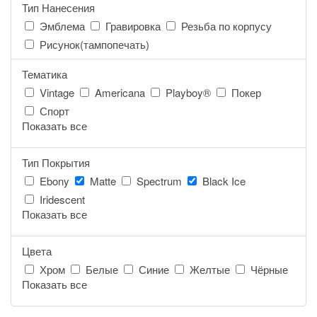
Тип Нанесения
Эмблема
Гравировка
Резьба по корпусу
Рисунок(тампопечать)
Тематика
Vintage
Americana
Playboy®
Покер
Спорт
Показать все
Тип Покрытия
Ebony
Matte
Spectrum
Black Ice
Iridescent
Показать все
Цвета
Хром
Белые
Синие
Желтые
Чёрные
Показать все