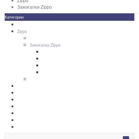
Zippo
Зажигалки Zippo
Категории
Все товары
+
-
Zippo
+
-
Дизайн Зажигалок
+
-
Зажигалки Zippo
Zippo Classic
Zippo Armor
Zippo Slim
Zippo Replica/Vintage
+
-
Аксессуары Zippo
Золотая коллекция Golden
+
-
Ножи Victorinox
+
-
Серебряные иконы Leader
Портмоне Cross
Ручки Pierre Cardin
Шахматы и Нарды Manopoulos
Оловянная посуда Artina SKS