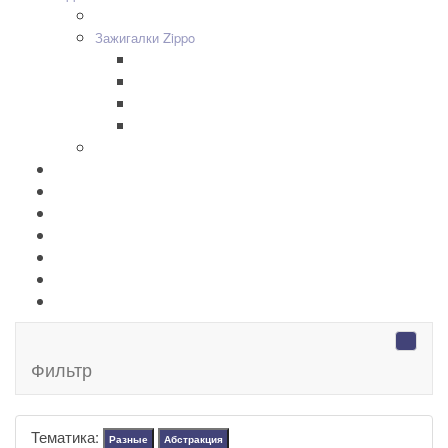
+
-
Дизайн Зажигалок
+
-
Зажигалки Zippo
Zippo Classic
Zippo Armor
Zippo Slim
Zippo Replica/Vintage
+
-
Аксессуары Zippo
Золотая коллекция Golden
+
-
Ножи Victorinox
+
-
Серебряные иконы Leader
Портмоне Cross
Ручки Pierre Cardin
Шахматы и Нарды Manopoulos
Оловянная посуда Artina SKS
Фильтр
Тематика:
Разные
Абстракция