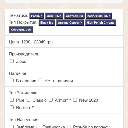
Тематика:
Разные
Огненные
Абстракция
Коллекционные
Тип Покрытия:
Black Ice
Antique Copper™
High Polish Chrome
Сбросить все
Цена
1290
-
23049
грн.
Производитель
Zippo
Наличие
В наличии
Нет в наличии
Тип Зажигалки
Pipe
Classic
Armor™
New 2020
Replica™
Тип Нанесения
Эмблема
Гравировка
Резьба по корпусу