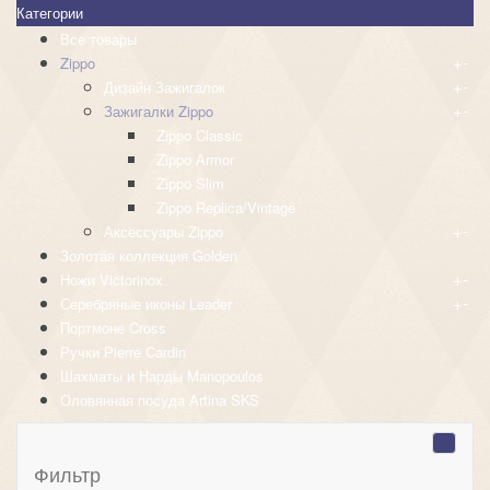
Категории
Все товары
+
-
Zippo
+
-
Дизайн Зажигалок
+
-
Зажигалки Zippo
Zippo Classic
Zippo Armor
Zippo Slim
Zippo Replica/Vintage
+
-
Аксессуары Zippo
Золотая коллекция Golden
+
-
Ножи Victorinox
+
-
Серебряные иконы Leader
Портмоне Cross
Ручки Pierre Cardin
Шахматы и Нарды Manopoulos
Оловянная посуда Artina SKS
Фильтр