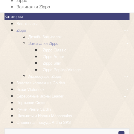
Zippo
Зажигалки Zippo
Категории
Все товары
+
-
Zippo
+
-
Дизайн Зажигалок
+
-
Зажигалки Zippo
Zippo Classic
Zippo Armor
Zippo Slim
Zippo Replica/Vintage
+
-
Аксессуары Zippo
Золотая коллекция Golden
+
-
Ножи Victorinox
+
-
Серебряные иконы Leader
Портмоне Cross
Ручки Pierre Cardin
Шахматы и Нарды Manopoulos
Оловянная посуда Artina SKS