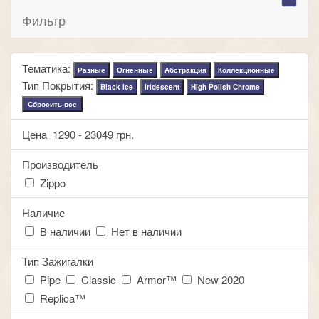
Фильтр
Тематика:
Разные
Огненные
Абстракция
Коллекционные
Тип Покрытия:
Black Ice
Iridescent
High Polish Chrome
Сбросить все
Цена
1290
-
23049
грн.
Производитель
Zippo
Наличие
В наличии
Нет в наличии
Тип Зажигалки
Pipe
Classic
Armor™
New 2020
Replica™