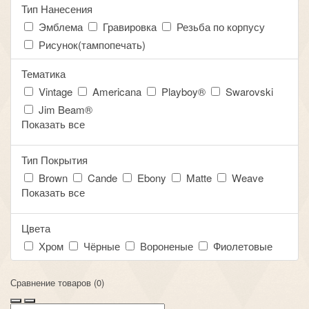
Тип Нанесения
Эмблема
Гравировка
Резьба по корпусу
Рисунок(тампопечать)
Тематика
Vintage
Americana
Playboy®
Swarovski
Jim Beam®
Показать все
Тип Покрытия
Brown
Cande
Ebony
Matte
Weave
Показать все
Цвета
Хром
Чёрные
Вороненые
Фиолетовые
Сравнение товаров (0)