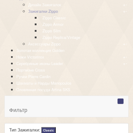
+
-
Дизайн Зажигалок
+
-
Зажигалки Zippo
Zippo Classic
Zippo Armor
Zippo Slim
Zippo Replica/Vintage
+
-
Аксессуары Zippo
Золотая коллекция Golden
+
-
Ножи Victorinox
+
-
Серебряные иконы Leader
Портмоне Cross
Ручки Pierre Cardin
Шахматы и Нарды Manopoulos
Оловянная посуда Artina SKS
Фильтр
Тип Зажигалки:
Classic