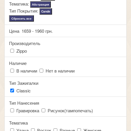
Тематика:
Абстракция
Тип Покрытия:
Cande
Сбросить все
Цена
1659
-
1960
грн.
Производитель
Zippo
Наличие
В наличии
Нет в наличии
Тип Зажигалки
Classic
Тип Нанесения
Гравировка
Рисунок(тампопечать)
Тематика
Удача
Восток
Разные
Женские