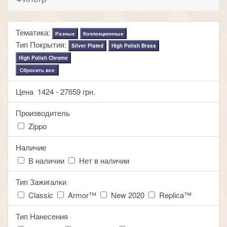
Тематика:
Разные
Коллекционные
Тип Покрытия:
Silver Plated
High Polish Brass
High Polish Chrome
Сбросить все
Цена
1424
-
27659
грн.
Производитель
Zippo
Наличие
В наличии
Нет в наличии
Тип Зажигалки
Classic
Armor™
New 2020
Replica™
Тип Нанесения