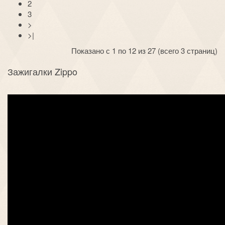
2
3
>
>|
Показано с 1 по 12 из 27 (всего 3 страниц)
Зажигалки Zippo