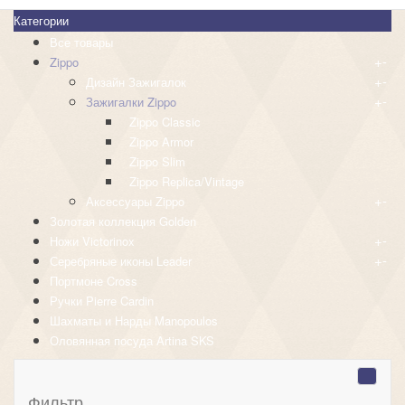
Категории
Все товары
+
-
Zippo
+
-
Дизайн Зажигалок
+
-
Зажигалки Zippo
Zippo Classic
Zippo Armor
Zippo Slim
Zippo Replica/Vintage
+
-
Аксессуары Zippo
Золотая коллекция Golden
+
-
Ножи Victorinox
+
-
Серебряные иконы Leader
Портмоне Cross
Ручки Pierre Cardin
Шахматы и Нарды Manopoulos
Оловянная посуда Artina SKS
Фильтр