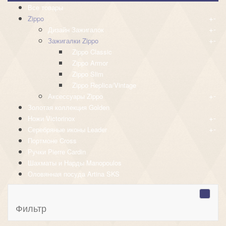
Все товары
+
-
Zippo
+
-
Дизайн Зажигалок
+
-
Зажигалки Zippo
Zippo Classic
Zippo Armor
Zippo Slim
Zippo Replica/Vintage
+
-
Аксессуары Zippo
Золотая коллекция Golden
+
-
Ножи Victorinox
+
-
Серебряные иконы Leader
Портмоне Cross
Ручки Pierre Cardin
Шахматы и Нарды Manopoulos
Оловянная посуда Artina SKS
Фильтр