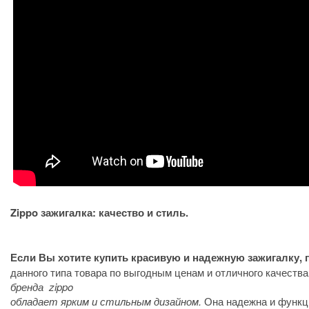
Zippo зажигалка: качество и стиль.
Если Вы хотите купить красивую и надежную зажигалку, 
данного типа товара по выгодным ценам и отличного качества
бренда zippo
обладает ярким и стильным дизайном.
Она надежна и функц