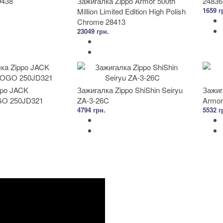
9438
Зажигалка Zippo Armor 500th
24836
1659 г
Million Limited Edition High Polish
Chrome 28413
23049 грн.
ppo JACK
Зажигалка Zippo ShiShin Seiryu
Зажиг
GO 250JD321
ZA-3-26C
Armor
4794 грн.
5532 г