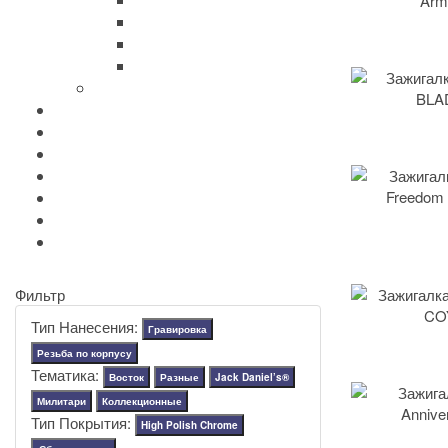
Zippo Classic
Zippo Armor
Zippo Slim
Zippo Replica/Vintage
+
-
Аксессуары Zippo
Золотая коллекция Golden
+
-
Ножи Victorinox
+
-
Серебряные иконы Leader
Портмоне Cross
Ручки Pierre Cardin
Шахматы и Нарды Manopoulos
Оловянная посуда Artina SKS
Фильтр
Тип Нанесения:
Гравировка
Резьба по корпусу
Тематика:
Восток
Разные
Jack Daniel’s®
Милитари
Коллекционные
Тип Покрытия:
High Polish Chrome