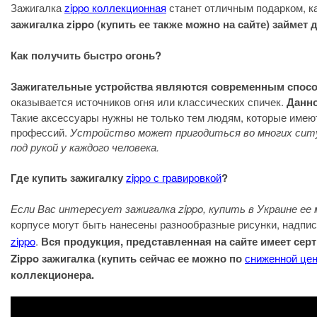
Зажигалка
zippo коллекционная
станет отличным подарком, ка
зажигалка zippo (купить ее также можно на сайте) займе
Как получить быстро огонь?
Зажигательные устройства являются современным спосо
оказывается источников огня или классических спичек.
Данно
Такие аксессуары нужны не только тем людям, которые имеют
профессий.
Устройство может пригодиться во многих ситуа
под рукой у каждого человека.
Где купить зажигалку
zippo с гравировкой
?
Если Вас интересует зажигалка zippo, купить в Украине ее
корпусе могут быть нанесены разнообразные рисунки, надпи
zippo
.
Вся продукция, представленная на сайте имеет сер
Zippo зажигалка (купить сейчас ее можно по
сниженной це
коллекционера.