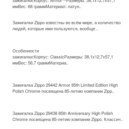
зажигалки:Корпус: Armor™Размеры: 38,1x12,7x57,1
ммВес: 68 граммМатериал: латун..
Зажигалки Zippo известны во всём мире, а количество
людей, которые ими пользуются, вообще ..
Особенности
зажигалки:Корпус: ClassicРазмеры: 38,1x12,7x57,1
ммВес: 56,7 граммМатериа..
Зажигалка Zippo 29442 Armor 85th Limited Edition High
Polish Chrome посвящена 85-летию компании Zipp..
Зажигалка Zippo 29438 85th Anniversary High Polish
Chrome посвящена 85-летию компании Zippo. Классич..