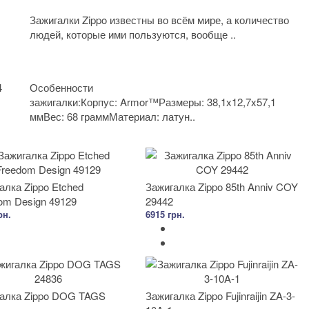
Зажигалки Zippo известны во всём мире, а количество
людей, которые ими пользуются, вообще ..
4
Особенности
зажигалки:Корпус: Armor™Размеры: 38,1x12,7x57,1
ммВес: 68 граммМатериал: латун..
алка Zippo Etched
Зажигалка Zippo 85th Anniv COY
om Design 49129
29442
рн.
6915 грн.
алка Zippo DOG TAGS
Зажигалка Zippo Fujinraijin ZA-3-