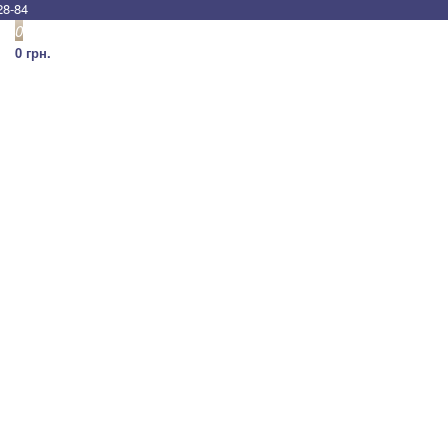
28-84
0
0 грн.