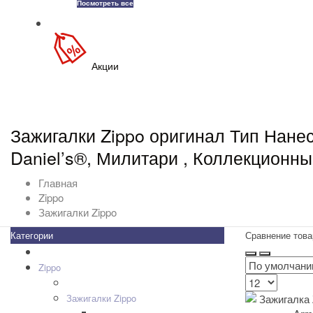
Посмотреть все
Акции
Зажигалки Zippo оригинал Тип Нанес
Daniel’s®, Милитари , Коллекционны
Главная
Zippo
Зажигалки Zippo
Категории
Сравнение това
Все товары
+
-
Zippo
+
-
Дизайн Зажигалок
+
-
Зажигалки Zippo