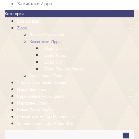
Зажигалки Zippo
Категории
Все товары
+
-
Zippo
+
-
Дизайн Зажигалок
+
-
Зажигалки Zippo
Zippo Classic
Zippo Armor
Zippo Slim
Zippo Replica/Vintage
+
-
Аксессуары Zippo
Золотая коллекция Golden
+
-
Ножи Victorinox
+
-
Серебряные иконы Leader
Портмоне Cross
Ручки Pierre Cardin
Шахматы и Нарды Manopoulos
Оловянная посуда Artina SKS