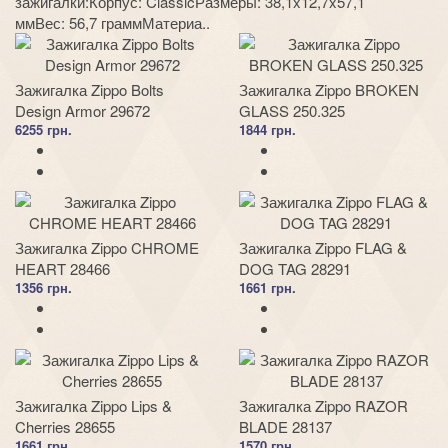
зажигалки:Корпус: ClassicРазмеры: 38,1x12,7x57,1
ммВес: 56,7 граммМатериа..
Зажигалка Zippo Bolts
Зажигалка Zippo BROKEN
Design Armor 29672
GLASS 250.325
6255 грн.
1844 грн.
Зажигалка Zippo CHROME
Зажигалка Zippo FLAG &
HEART 28466
DOG TAG 28291
1356 грн.
1661 грн.
Зажигалка Zippo Lips &
Зажигалка Zippo RAZOR
Cherries 28655
BLADE 28137
1661 грн.
1570 грн.