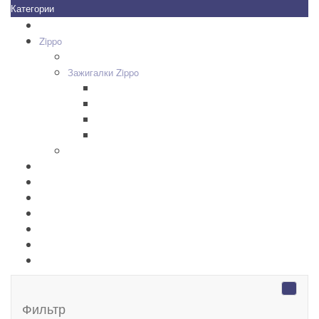
Категории
Все товары
+
-
Zippo
+
-
Дизайн Зажигалок
+
-
Зажигалки Zippo
Zippo Classic
Zippo Armor
Zippo Slim
Zippo Replica/Vintage
+
-
Аксессуары Zippo
Золотая коллекция Golden
+
-
Ножи Victorinox
+
-
Серебряные иконы Leader
Портмоне Cross
Ручки Pierre Cardin
Шахматы и Нарды Manopoulos
Оловянная посуда Artina SKS
Фильтр