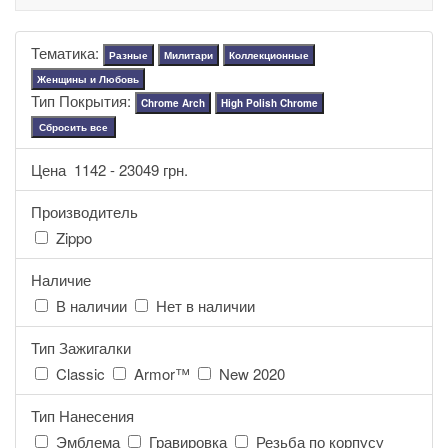
Тематика:
Разные
Милитари
Коллекционные
Женщины и Любовь
Тип Покрытия:
Chrome Arch
High Polish Chrome
Сбросить все
Цена
1142
-
23049
грн.
Производитель
Zippo
Наличие
В наличии
Нет в наличии
Тип Зажигалки
Classic
Armor™
New 2020
Тип Нанесения
Эмблема
Гравировка
Резьба по корпусу