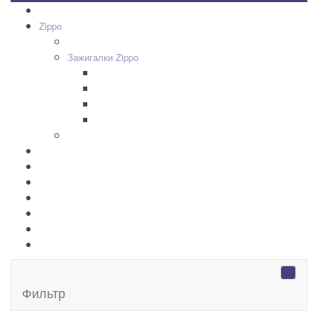
Все товары
+
-
Zippo
+
-
Дизайн Зажигалок
+
-
Зажигалки Zippo
Zippo Classic
Zippo Armor
Zippo Slim
Zippo Replica/Vintage
+
-
Аксессуары Zippo
Золотая коллекция Golden
+
-
Ножи Victorinox
+
-
Серебряные иконы Leader
Портмоне Cross
Ручки Pierre Cardin
Шахматы и Нарды Manopoulos
Оловянная посуда Artina SKS
Фильтр