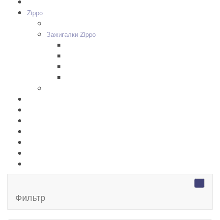
Все товары
+
-
Zippo
+
-
Дизайн Зажигалок
+
-
Зажигалки Zippo
Zippo Classic
Zippo Armor
Zippo Slim
Zippo Replica/Vintage
+
-
Аксессуары Zippo
Золотая коллекция Golden
+
-
Ножи Victorinox
+
-
Серебряные иконы Leader
Портмоне Cross
Ручки Pierre Cardin
Шахматы и Нарды Manopoulos
Оловянная посуда Artina SKS
Фильтр