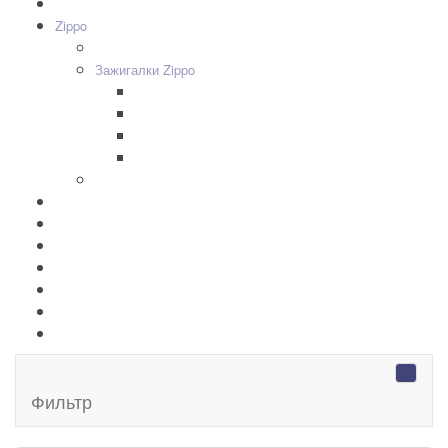
Все товары
+
-
Zippo
+
-
Дизайн Зажигалок
+
-
Зажигалки Zippo
Zippo Classic
Zippo Armor
Zippo Slim
Zippo Replica/Vintage
+
-
Аксессуары Zippo
Золотая коллекция Golden
+
-
Ножи Victorinox
+
-
Серебряные иконы Leader
Портмоне Cross
Ручки Pierre Cardin
Шахматы и Нарды Manopoulos
Оловянная посуда Artina SKS
Фильтр