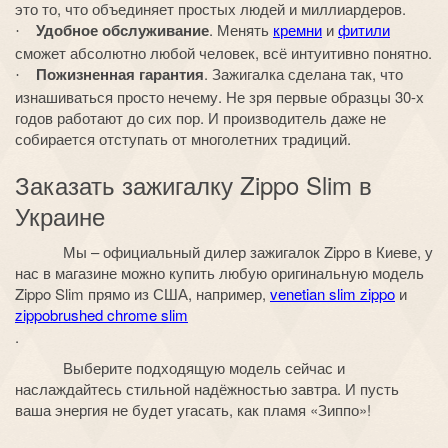
это то, что объединяет простых людей и миллиардеров.
Удобное обслуживание
. Менять
кремни
и
фитили
·
сможет абсолютно любой человек, всё интуитивно понятно.
Пожизненная гарантия
. Зажигалка сделана так, что
·
изнашиваться просто нечему. Не зря первые образцы 30-х
годов работают до сих пор. И производитель даже не
собирается отступать от многолетних традиций.
Заказать зажигалку
Zippo Slim
в
Украине
Мы – официальный дилер зажигалок
Zippo
в Киеве, у
нас в магазине можно купить любую оригинальную модель
Zippo Slim
прямо из США, например,
venetian slim zippo
и
zippobrushed chrome slim
.
Выберите подходящую модель сейчас и
наслаждайтесь стильной надёжностью завтра. И пусть
ваша энергия не будет угасать, как пламя «Зиппо»!