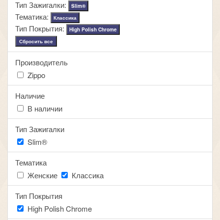
Тип Зажигалки:
Slim®
Тематика:
Классика
Тип Покрытия:
High Polish Chrome
Сбросить все
Производитель
Zippo
Наличие
В наличии
Тип Зажигалки
Slim®
Тематика
Женские
Классика
Тип Покрытия
High Polish Chrome