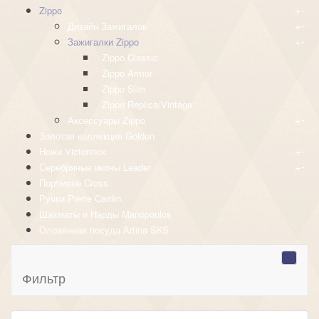
+
-
Zippo
+
-
Дизайн Зажигалок
+
-
Зажигалки Zippo
Zippo Classic
Zippo Armor
Zippo Slim
Zippo Replica/Vintage
+
-
Аксессуары Zippo
Золотая коллекция Golden
+
-
Ножи Victorinox
+
-
Серебряные иконы Leader
Портмоне Cross
Ручки Pierre Cardin
Шахматы и Нарды Manopoulos
Оловянная посуда Artina SKS
Фильтр