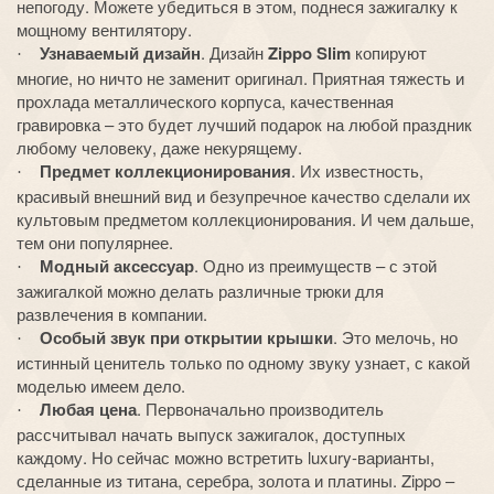
непогоду. Можете убедиться в этом, поднеся зажигалку к
мощному вентилятору.
Узнаваемый дизайн
. Дизайн
Zippo
Slim
копируют
·
многие, но ничто не заменит оригинал. Приятная тяжесть и
прохлада металлического корпуса, качественная
гравировка – это будет лучший подарок на любой праздник
любому человеку, даже некурящему.
Предмет коллекционирования
. Их известность,
·
красивый внешний вид и безупречное качество сделали их
культовым предметом коллекционирования. И чем дальше,
тем они популярнее.
Модный аксессуар
. Одно из преимуществ – с этой
·
зажигалкой можно делать различные трюки для
развлечения в компании.
Особый звук при открытии крышки
. Это мелочь, но
·
истинный ценитель только по одному звуку узнает, с какой
моделью имеем дело.
Любая цена
. Первоначально производитель
·
рассчитывал начать выпуск зажигалок, доступных
каждому. Но сейчас можно встретить
luxury
-вариант
ы,
сделанные из титана, серебра, золота и платины.
Zippo
–