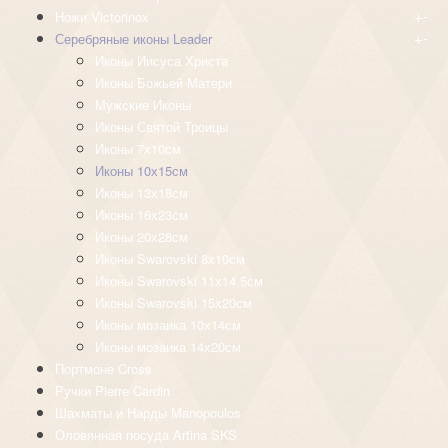
+
-
Ножи Victorinox
+
-
Серебряные иконы Leader
Иконы Иисуса Христа
Иконы Божьей Матери
Мужские Иконы
Иконы Святой Троицы
Иконы 7х10см
Иконы 10х15см
Иконы 13х18см
Иконы 16х23см
Иконы 20х28см
Иконы Swarovski 8х10см
Иконы Swarovski 11х14.5см
Иконы Swarovski 15х20см
Иконы мозаика 10х14см
Иконы мозаика 14х20см
Портмоне Cross
Ручки Pierre Cardin
Шахматы и Нарды Manopoulos
Оловянная посуда Artina SKS