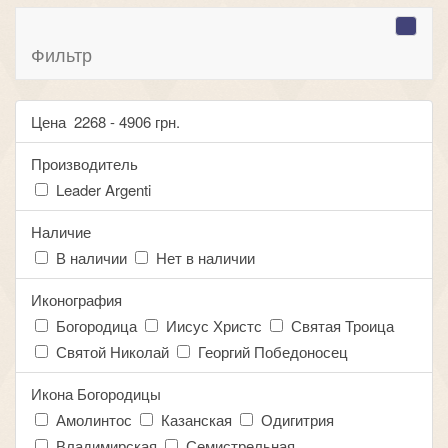
Фильтр
Цена
2268
-
4906
грн.
Производитель
Leader Argenti
Наличие
В наличии
Нет в наличии
Иконография
Богородица
Иисус Христс
Святая Троица
Святой Николай
Георгий Победоносец
Икона Богородицы
Амолинтос
Казанская
Одигитрия
Владимирская
Семистрельная