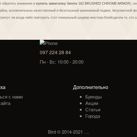
т обратить внимание и
купить зажигалку Зиппо
162 BRUSHED CHROME ARMOR
), о
изайна, исключительно качественный и безотказный кремниевый поджиг, безупречной
смогут ли когда-либо повторить этот гениальный шедевр мистера Блейсделла те, кто 
097 224 28 84
Пн - Вс: 10:00 - 20:00
ка
Дополнительно
ься с нами
Бренды
сайта
Акции
Статьи
Города
Bird © 2014-2021
.
.
.