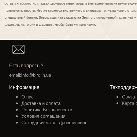
остается абсолютно гладкая хромированная модель (интернет-магазин рекомендуе
привлекательности. Что же касается внутреннего механизма, то, независимо от д
специальный бензин. Ветрозащитная
зажигалка Зиппо
с пожизненной гарантией – 
шедевры, на то они и шедевры, чтобы быть уникальными.
Есть вопросы?
email:Info@bird.in.ua
Информация
Техподдерж
О нас
Связат
Доставка и оплата
Карта 
Политика Безопасности
Условия соглашения
Сотрудничество, Дропшиппинг