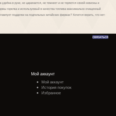
на удобна в руке, не царапается, не темнеет и не теряется своей новизны и
 формы горелка и используемый в качества топлива максимально очищенный
штампует подделки на подпольных китайских фирмах? Хочется верить, что нет:
СВЯЗАТЬСЯ
Мой аккаунт
Мой аккаунт
История покупок
Избранное