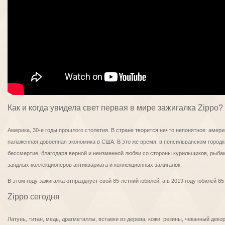
Как и когда увидела свет первая в мире зажигалка Zippo?
Америка, 30-е годы прошлого столетия. В стране творится нечто непонятное: аме
налаженная довоенная экономика в США. В это же время, в пенсильванском город
бессмертие, благодаря верной и неизменной любви со стороны курильщиков, рыбак
заядлых коллекционеров антиквариата и коллекционных зажигалок.
В этом году зажигалка отпразднует свой 85-летний юбилей, а в 2019 году юбилей 8
Zippo сегодня
Латунь, титан, медь, драгметаллы, вставки из дерева, кожи, резины, чеканный де