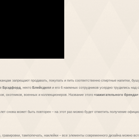
риканцам запрещают продавать, покупать и пить соответственно спиртные напитки, бу
ке
Брэдфорд
, некто
Блейсделл
и его 6 наемных сотрудников усердно трудились над 
ов, охотников, военных и коллекционеров. Название этого
«зажигательного бренда» 
5 лет снова может быть повторен – на этот раз можно будет отметить получение официа
кор, гравировки, тампопечать, наклейки – все элементы современного дизайна можно в