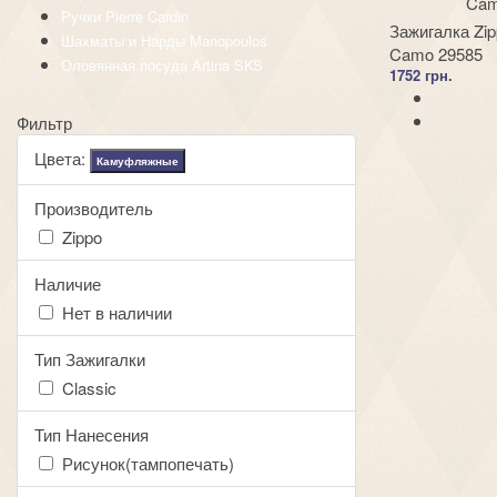
Ручки Pierre Cardin
Зажигалка Zip
Шахматы и Нарды Manopoulos
Camo 29585
Оловянная посуда Artina SKS
1752 грн.
Фильтр
Цвета:
Камуфляжные
Производитель
Zippo
Наличие
Нет в наличии
Тип Зажигалки
Classic
Тип Нанесения
Рисунок(тампопечать)