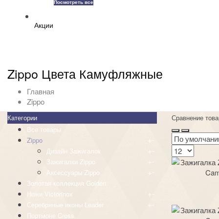
Посмотреть все
Акции
Zippo Цвета Камуфляжные
Главная
Zippo
Категории
Сравнение това
Все товары
+
-
Zippo
+
-
Дизайн Зажигалок
+
-
Зажигалки Zippo
+
-
Аксессуары Zippo
Золотая коллекция Golden
+
-
Ножи Victorinox
+
-
Серебряные иконы Leader
Портмоне Cross