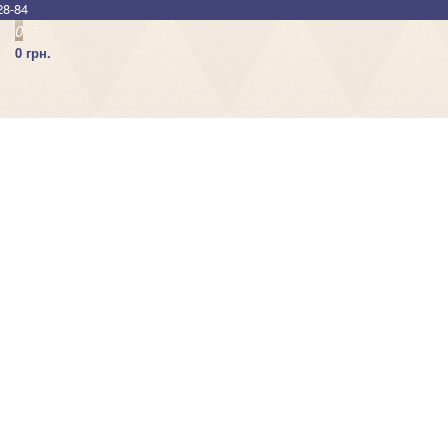
28-84
0
0 грн.