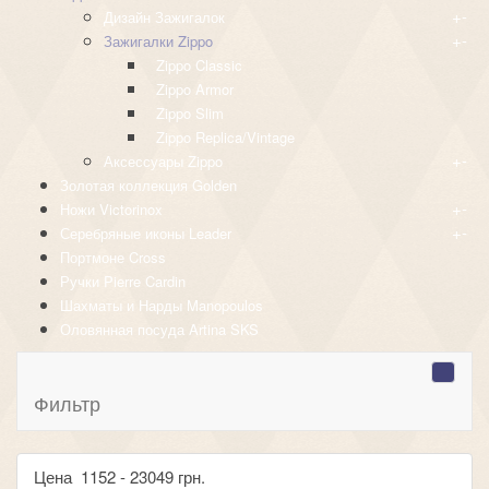
+
-
Дизайн Зажигалок
+
-
Зажигалки Zippo
Zippo Classic
Zippo Armor
Zippo Slim
Zippo Replica/Vintage
+
-
Аксессуары Zippo
Золотая коллекция Golden
+
-
Ножи Victorinox
+
-
Серебряные иконы Leader
Портмоне Cross
Ручки Pierre Cardin
Шахматы и Нарды Manopoulos
Оловянная посуда Artina SKS
Фильтр
Цена
1152
-
23049
грн.