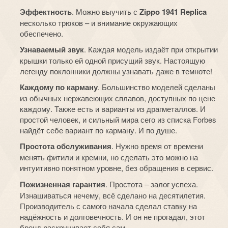
Эффектность
. Можно выучить с
Zippo
1941
Replica
несколько трюков – и внимание окружающих
обеспечено.
Узнаваемый звук
. Каждая модель издаёт при открытии
крышки только ей одной присущий звук. Настоящую
легенду поклонники должны узнавать даже в темноте!
Каждому по карману
. Большинство моделей сделаны
из обычных нержавеющих сплавов, доступных по цене
каждому. Также есть и варианты из драгметаллов. И
простой человек, и сильный мира сего из списка
Forbes
найдёт себе вариант по карману. И по душе.
Простота обслуживания
. Нужно время от времени
менять фитили и кремни, но сделать это можно на
интуитивно понятном уровне, без обращения в сервис.
Пожизненная гарантия
. Простота – залог успеха.
Изнашиваться нечему, всё сделано на десятилетия.
Производитель с самого начала сделал ставку на
надёжность и долговечность. И он не прогадал, этот
бренд раскручивает себя сам.