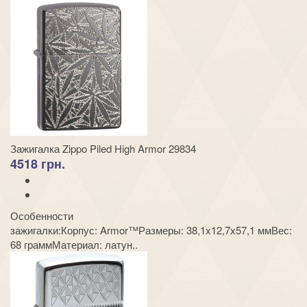
Зажигалка Zippo Piled High Armor 29834
4518 грн.
Особенности
зажигалки:Корпус: Armor™Размеры: 38,1x12,7x57,1 ммВес:
68 граммМатериал: латун..