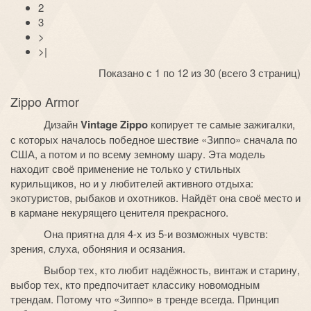
2
3
>
>|
Показано с 1 по 12 из 30 (всего 3 страниц)
Zippo Armor
Дизайн
Vintage
Zippo
копирует те самые зажигалки,
с которых началось победное шествие «Зиппо» сначала по
США, а потом и по всему земному шару. Эта модель
находит своё применение не только у стильных
курильщиков, но и у любителей активного отдыха:
экотуристов, рыбаков и охотников. Найдёт она своё место и
в кармане некурящего ценителя прекрасного.
Она приятна для 4-х из 5-и возможных чувств:
зрения, слуха, обоняния и осязания.
Выбор тех, кто любит надёжность, винтаж и старину,
выбор тех, кто предпочитает классику новомодным
трендам. Потому что «Зиппо» в тренде всегда. Принцип