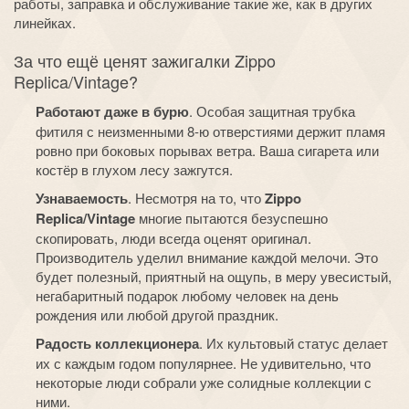
работы, заправка и обслуживание такие же, как в других
линейках.
За что ещё ценят зажигалки
Zippo
Replica
/
Vintage
?
Работают даже в бурю
. Особая защитная трубка
фитиля с неизменными 8-ю отверстиями держит пламя
ровно при боковых порывах ветра. Ваша сигарета или
костёр в глухом лесу зажгутся.
Узнаваемость
. Несмотря на то, что
Zippo
Replica
/
Vintage
многие пытаются безуспешно
скопировать, люди всегда оценят оригинал.
Производитель уделил внимание каждой мелочи. Это
будет полезный, приятный на ощупь, в меру увесистый,
негабаритный подарок любому человек на день
рождения или любой другой праздник.
Радость коллекционера
. Их культовый статус делает
их с каждым годом популярнее. Не удивительно, что
некоторые люди собрали уже солидные коллекции с
ними.