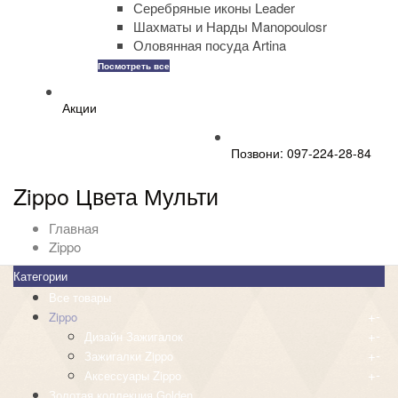
Серебряные иконы Leader
Шахматы и Нарды Manopoulosr
Оловянная посуда Artina
Посмотреть все
Акции
Позвони: 097-224-28-84
Zippo Цвета Мульти
Главная
Zippo
Категории
Все товары
+
-
Zippo
+
-
Дизайн Зажигалок
+
-
Зажигалки Zippo
+
-
Аксессуары Zippo
Золотая коллекция Golden