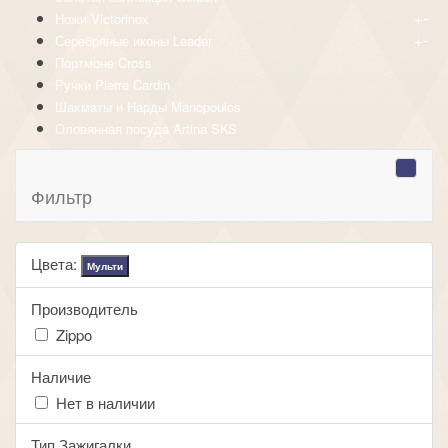
+
-
Ножи Victorinox
+
-
Серебряные иконы Leader
Портмоне Cross
Ручки Pierre Cardin
Шахматы и Нарды Manopoulos
Оловянная посуда Artina SKS
Фильтр
Цвета:
Мульти
Производитель
Zippo
Наличие
Нет в наличии
Тип Зажигалки