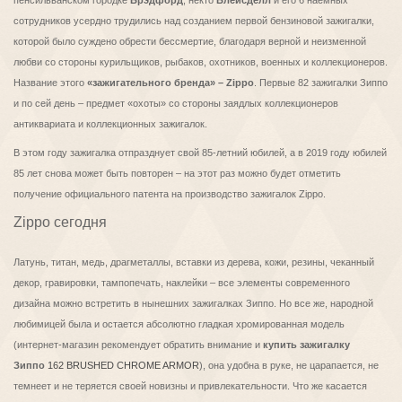
пенсильванском городке
Брэдфорд
, некто
Блейсделл
и его 6 наемных
сотрудников усердно трудились над созданием первой бензиновой зажигалки,
которой было суждено обрести бессмертие, благодаря верной и неизменной
любви со стороны курильщиков, рыбаков, охотников, военных и коллекционеров.
Название этого
«зажигательного бренда» – Zippo
. Первые 82 зажигалки Зиппо
и по сей день – предмет «охоты» со стороны заядлых коллекционеров
антиквариата и коллекционных зажигалок.
В этом году зажигалка отпразднует свой 85-летний юбилей, а в 2019 году юбилей
85 лет снова может быть повторен – на этот раз можно будет отметить
получение официального патента на производство зажигалок Zippo.
Zippo сегодня
Латунь, титан, медь, драгметаллы, вставки из дерева, кожи, резины, чеканный
декор, гравировки, тампопечать, наклейки – все элементы современного
дизайна можно встретить в нынешних зажигалках Зиппо. Но все же, народной
любимицей была и остается абсолютно гладкая хромированная модель
(интернет-магазин рекомендует обратить внимание и
купить зажигалку
Зиппо
162 BRUSHED CHROME ARMOR
), она удобна в руке, не царапается, не
темнеет и не теряется своей новизны и привлекательности. Что же касается