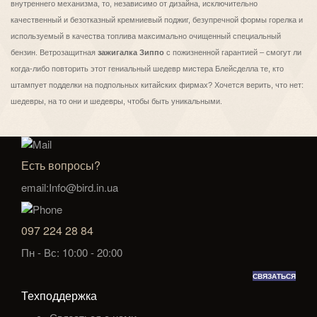
внутреннего механизма, то, независимо от дизайна, исключительно
качественный и безотказный кремниевый поджиг, безупречной формы горелка и
используемый в качества топлива максимально очищенный специальный
бензин. Ветрозащитная
зажигалка Зиппо
с пожизненной гарантией – смогут ли
когда-либо повторить этот гениальный шедевр мистера Блейсделла те, кто
штампует подделки на подпольных китайских фирмах? Хочется верить, что нет:
шедевры, на то они и шедевры, чтобы быть уникальными.
Есть вопросы?
email:Info@bird.in.ua
097 224 28 84
Пн - Вс: 10:00 - 20:00
СВЯЗАТЬСЯ
Техподдержка