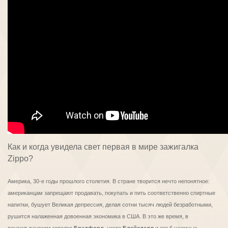
Как и когда увидела свет первая в мире зажигалка
Zippo?
Америка, 30-е годы прошлого столетия. В стране творится нечто непонятное:
американцам запрещают продавать, покупать и пить соответственно спиртные
напитки, бушует Великая депрессия, делая сотни тысяч людей безработными,
рушится налаженная довоенная экономика в США. В это же время, в