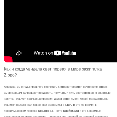
Как и когда увидела свет первая в мире зажигалка
Zippo?
Америка, 30-е годы прошлого столетия. В стране творится нечто непонятное:
американцам запрещают продавать, покупать и пить соответственно спиртные
напитки, бушует Великая депрессия, делая сотни тысяч людей безработными,
рушится налаженная довоенная экономика в США. В это же время, в
пенсильванском городке
Брэдфорд
, некто
Блейсделл
и его 6 наемных
сотрудников усердно трудились над созданием первой бензиновой зажигалки,