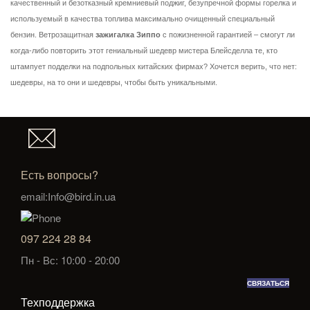
качественный и безотказный кремниевый поджиг, безупречной формы горелка и
используемый в качества топлива максимально очищенный специальный
бензин. Ветрозащитная
зажигалка Зиппо
с пожизненной гарантией – смогут ли
когда-либо повторить этот гениальный шедевр мистера Блейсделла те, кто
штампует подделки на подпольных китайских фирмах? Хочется верить, что нет:
шедевры, на то они и шедевры, чтобы быть уникальными.
Есть вопросы?
email:Info@bird.in.ua
097 224 28 84
Пн - Вс: 10:00 - 20:00
СВЯЗАТЬСЯ
Техподдержка