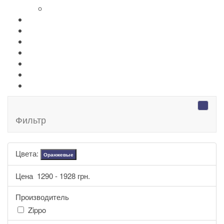
+
-
Аксессуары Zippo
Золотая коллекция Golden
+
-
Ножи Victorinox
+
-
Серебряные иконы Leader
Портмоне Cross
Ручки Pierre Cardin
Шахматы и Нарды Manopoulos
Оловянная посуда Artina SKS
Фильтр
Цвета:
Оранжевые
Цена
1290
-
1928
грн.
Производитель
Zippo