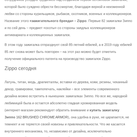
которой было суждено обрести бессмертие, благодаря верной и неизменной
любви со стороны курильщиков, рыбаков, охотников, военных и коллекционеров.
Название этого
«зажигательного бренда» – Zippo
. Первые 82 зажигалки Зиппо
и по сей день – предмет «охоты» со стороны заядлых коллекционеров
антиквариата и коллекционных зажигалок.
В этом году зажигалка отпразднует свой 85-летний юбилей, а в 2019 году юбилей
85 лет снова может быть повторен – на этот раз можно будет отметить
получение официального патента на производство зажигалок Zippo.
Zippo сегодня
Латунь, титан, медь, драгметаллы, вставки из дерева, кожи, резины, чеканный
декор, гравировки, тампопечать, наклейки – все элементы современного
дизайна можно встретить в нынешних зажигалках Зиппо. Но все же, народной
любимицей была и остается абсолютно гладкая хромированная модель
(интернет-магазин рекомендует обратить внимание и
купить зажигалку
Зиппо
162 BRUSHED CHROME ARMOR
), она удобна в руке, не царапается, не
темнеет и не теряется своей новизны и привлекательности. Что же касается
внутреннего механизма, то, независимо от дизайна, исключительно