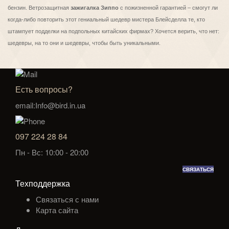
бензин. Ветрозащитная
зажигалка Зиппо
с пожизненной гарантией – смогут ли
когда-либо повторить этот гениальный шедевр мистера Блейсделла те, кто
штампует подделки на подпольных китайских фирмах? Хочется верить, что нет:
шедевры, на то они и шедевры, чтобы быть уникальными.
Есть вопросы?
email:Info@bird.in.ua
097 224 28 84
Пн - Вс: 10:00 - 20:00
СВЯЗАТЬСЯ
Техподдержка
Связаться с нами
Карта сайта