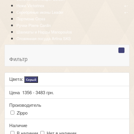
+
-
Ножи Victorinox
+
-
Серебряные иконы Leader
Портмоне Cross
Ручки Pierre Cardin
Шахматы и Нарды Manopoulos
Оловянная посуда Artina SKS
Фильтр
Цвета:
Серый
Цена
1356
-
3483
грн.
Производитель
Zippo
Наличие
В наличии
Нет в наличии