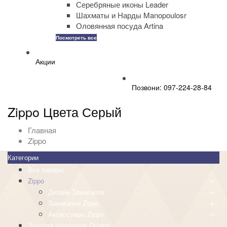
Серебряные иконы Leader
Шахматы и Нарды Manopoulosr
Оловянная посуда Artina
Посмотреть все
Акции
Позвони: 097-224-28-84
Zippo Цвета Серый
Главная
Zippo
Категории
Все товары
+
-
Zippo
+
-
Дизайн Зажигалок
+
-
Зажигалки Zippo
+
-
Аксессуары Zippo
Золотая коллекция Golden