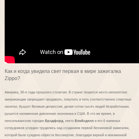
Как и когда увидела свет первая в мире зажигалка
Zippo?
Америка, 30-е годы прошлого столетия. В стране творится нечто непонятное:
американцам запрещают продавать, покупать и пить соответственно спиртные
напитки, бушует Великая депрессия, делая сотни тысяч людей безработными,
рушится налаженная довоенная экономика в США. В это же время, в
пенсильванском городке
Брэдфорд
, некто
Блейсделл
и его 6 наемных
сотрудников усердно трудились над созданием первой бензиновой зажигалки,
которой было суждено обрести бессмертие, благодаря верной и неизменной