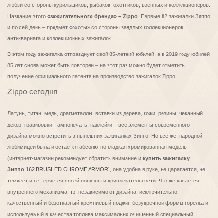
любви со стороны курильщиков, рыбаков, охотников, военных и коллекционеров.
Название этого
«зажигательного бренда» – Zippo
. Первые 82 зажигалки Зиппо
и по сей день – предмет «охоты» со стороны заядлых коллекционеров
антиквариата и коллекционных зажигалок.
В этом году зажигалка отпразднует свой 85-летний юбилей, а в 2019 году юбилей
85 лет снова может быть повторен – на этот раз можно будет отметить
получение официального патента на производство зажигалок Zippo.
Zippo сегодня
Латунь, титан, медь, драгметаллы, вставки из дерева, кожи, резины, чеканный
декор, гравировки, тампопечать, наклейки – все элементы современного
дизайна можно встретить в нынешних зажигалках Зиппо. Но все же, народной
любимицей была и остается абсолютно гладкая хромированная модель
(интернет-магазин рекомендует обратить внимание и
купить зажигалку
Зиппо
162 BRUSHED CHROME ARMOR
), она удобна в руке, не царапается, не
темнеет и не теряется своей новизны и привлекательности. Что же касается
внутреннего механизма, то, независимо от дизайна, исключительно
качественный и безотказный кремниевый поджиг, безупречной формы горелка и
используемый в качества топлива максимально очищенный специальный