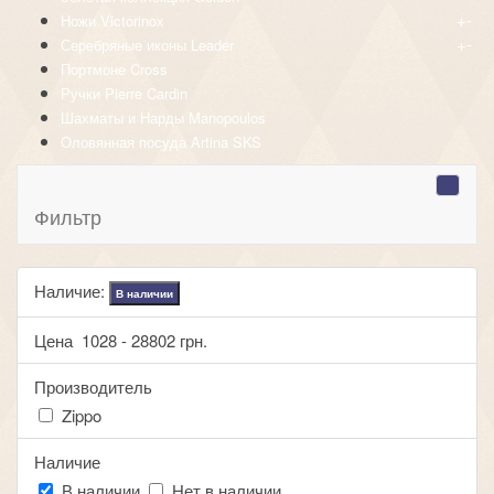
+
-
Ножи Victorinox
+
-
Серебряные иконы Leader
Портмоне Cross
Ручки Pierre Cardin
Шахматы и Нарды Manopoulos
Оловянная посуда Artina SKS
Фильтр
Наличие:
В наличии
Цена
1028
-
28802
грн.
Производитель
Zippo
Наличие
В наличии
Нет в наличии