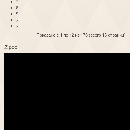
7
8
9
>
>|
Показано с 1 по 12 из 173 (всего 15 страниц)
Zippo