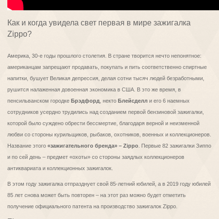
Как и когда увидела свет первая в мире зажигалка
Zippo?
Америка, 30-е годы прошлого столетия. В стране творится нечто непонятное:
американцам запрещают продавать, покупать и пить соответственно спиртные
напитки, бушует Великая депрессия, делая сотни тысяч людей безработными,
рушится налаженная довоенная экономика в США. В это же время, в
пенсильванском городке
Брэдфорд
, некто
Блейсделл
и его 6 наемных
сотрудников усердно трудились над созданием первой бензиновой зажигалки,
которой было суждено обрести бессмертие, благодаря верной и неизменной
любви со стороны курильщиков, рыбаков, охотников, военных и коллекционеров.
Название этого
«зажигательного бренда» – Zippo
. Первые 82 зажигалки Зиппо
и по сей день – предмет «охоты» со стороны заядлых коллекционеров
антиквариата и коллекционных зажигалок.
В этом году зажигалка отпразднует свой 85-летний юбилей, а в 2019 году юбилей
85 лет снова может быть повторен – на этот раз можно будет отметить
получение официального патента на производство зажигалок Zippo.