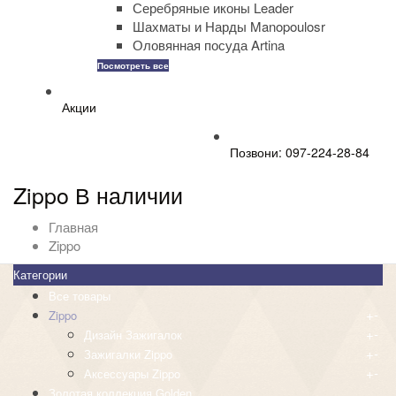
Серебряные иконы Leader
Шахматы и Нарды Manopoulosr
Оловянная посуда Artina
Посмотреть все
Акции
Позвони: 097-224-28-84
Zippo В наличии
Главная
Zippo
Категории
Все товары
+
-
Zippo
+
-
Дизайн Зажигалок
+
-
Зажигалки Zippo
+
-
Аксессуары Zippo
Золотая коллекция Golden