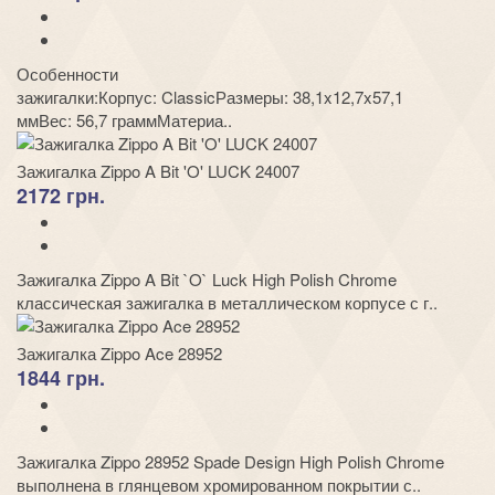
Особенности
зажигалки:Корпус: ClassicРазмеры: 38,1x12,7x57,1
ммВес: 56,7 граммМатериа..
Зажигалка Zippo A Bit 'O' LUCK 24007
2172 грн.
Зажигалка Zippo A Bit `O` Luck High Polish Chrome
классическая зажигалка в металлическом корпусе с г..
Зажигалка Zippo Ace 28952
1844 грн.
Зажигалка Zippo 28952 Spade Design High Polish Chrome
выполнена в глянцевом хромированном покрытии с..