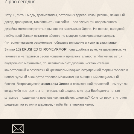
Zippo сегодня
Латунь, титан, медь, драгметаллы, вставки из дерева, кожи, резины, чеканный
декор, гравировки, тампопечать, наклейки – все элементы современного
дизайна можно встретить в нынешних зажигалках Зиппо. Но все же, народной
любимицей была и остается абсолютно гладкая хромированная модель
(интернет-магазин рекомендует обратить внимание и
купить зажигалку
Зиппо
162 BRUSHED CHROME ARMOR
), она удобна в руке, не царапается, не
темнеет и не теряется своей новизны и привлекательности. Что же касается
внутреннего механизма, то, независимо от дизайна, исключительно
качественный и безотказный кремниевый поджиг, безупречной формы горелка и
используемый в качества топлива максимально очищенный специальный
бензин. Ветрозащитная
зажигалка Зиппо
с пожизненной гарантией – смогут ли
когда-либо повторить этот гениальный шедевр мистера Блейсделла те, кто
штампует подделки на подпольных китайских фирмах? Хочется верить, что нет:
шедевры, на то они и шедевры, чтобы быть уникальными.