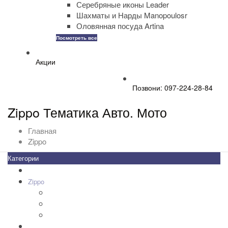
Серебряные иконы Leader
Шахматы и Нарды Manopoulosr
Оловянная посуда Artina
Посмотреть все
Акции
Позвони: 097-224-28-84
Zippo Тематика Авто. Мото
Главная
Zippo
Категории
Все товары
+
-
Zippo
+
-
Дизайн Зажигалок
+
-
Зажигалки Zippo
+
-
Аксессуары Zippo
Золотая коллекция Golden