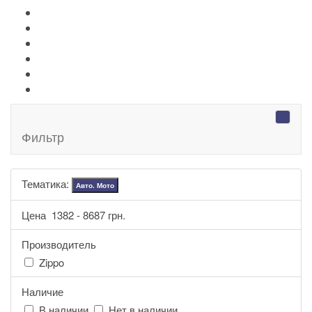
+
-
Ножи Victorinox
+
-
Серебряные иконы Leader
Портмоне Cross
Ручки Pierre Cardin
Шахматы и Нарды Manopoulos
Оловянная посуда Artina SKS
Фильтр
Тематика:
Авто. Мото
Цена
1382
-
8687
грн.
Производитель
Zippo
Наличие
В наличии
Нет в наличии