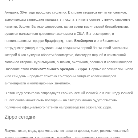
Америка, 30-е годы прошлого столетия. В стране творится нечто непонятное:
американцам запрещают продавать, покупать и пить соответственно спиртные
напитки, бушует Великая депрессия, делая сотни тысяч людей безработными,
рушится налаженная довоенная экономика в США. В это же время, в
пенсильванском городке
Брэдфорд
, некто
Блейсделл
и его 6 наемных
сотрудников усердно трудились над созданием первой бензиновой зажигалки,
которой было суждено обрести бессмертие, благодаря верной и неизменной
любви со стороны курильщиков, рыбаков, охотников, военных и коллекционеров.
Название этого
«зажигательного бренда» – Zippo
. Первые 82 зажигалки Зиппо
и по сей день – предмет «охоты» со стороны заядлых коллекционеров
антиквариата и коллекционных зажигалок.
В этом году зажигалка отпразднует свой 85-летний юбилей, а в 2019 году юбилей
85 лет снова может быть повторен – на этот раз можно будет отметить
получение официального патента на производство зажигалок Zippo.
Zippo сегодня
Латунь, титан, медь, драгметаллы, вставки из дерева, кожи, резины, чеканный
декор, гравировки, тампопечать, наклейки – все элементы современного