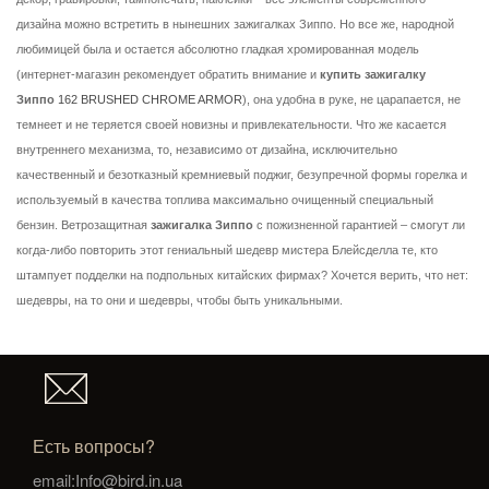
дизайна можно встретить в нынешних зажигалках Зиппо. Но все же, народной
любимицей была и остается абсолютно гладкая хромированная модель
(интернет-магазин рекомендует обратить внимание и
купить зажигалку
Зиппо
162 BRUSHED CHROME ARMOR
), она удобна в руке, не царапается, не
темнеет и не теряется своей новизны и привлекательности. Что же касается
внутреннего механизма, то, независимо от дизайна, исключительно
качественный и безотказный кремниевый поджиг, безупречной формы горелка и
используемый в качества топлива максимально очищенный специальный
бензин. Ветрозащитная
зажигалка Зиппо
с пожизненной гарантией – смогут ли
когда-либо повторить этот гениальный шедевр мистера Блейсделла те, кто
штампует подделки на подпольных китайских фирмах? Хочется верить, что нет:
шедевры, на то они и шедевры, чтобы быть уникальными.
Есть вопросы?
email:Info@bird.in.ua