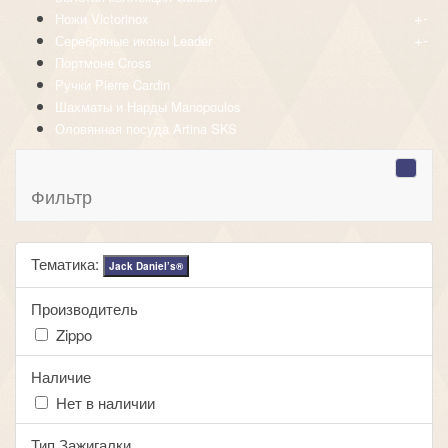
+
-
Ножи Victorinox
+
-
Серебряные иконы Leader
Портмоне Cross
Ручки Pierre Cardin
Шахматы и Нарды Manopoulos
Оловянная посуда Artina SKS
Фильтр
Тематика:
Jack Daniel’s®
Производитель
Zippo
Наличие
Нет в наличии
Тип Зажигалки