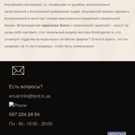
внутреннего механизма, то, независимо от дизайна, исключительно
качественный и безотказный кремниевый поджиг, безупречной формы горелка и
используемый в качества топлива максимально очищенный специальный
бензин. Ветрозащитная
зажигалка Зиппо
с пожизненной гарантией – смогут ли
когда-либо повторить этот гениальный шедевр мистера Блейсделла те, кто
штампует подделки на подпольных китайских фирмах? Хочется верить, что нет:
шедевры, на то они и шедевры, чтобы быть уникальными.
Есть вопросы?
email:Info@bird.in.ua
097 224 28 84
Пн - Вс: 10:00 - 20:00
СВЯЗАТЬСЯ