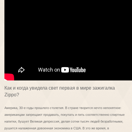
Как и когда увидела свет первая в мире зажигалка
Zippo?
Америка, 30-е годы прошлого столетия. В стране творится нечто непонятное:
американцам запрещают продавать, покупать и пить соответственно спиртные
напитки, бушует Великая депрессия, делая сотни тысяч людей безработными,
рушится налаженная довоенная экономика в США. В это же время, в