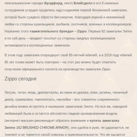
пенсильванском городке
Брэдфорд
, некто
Блейсделл
и его 6 наемных
сотрудников усердно трудились над созданием первой бензиновой зажигалки,
которой было суждено обрести бессмертие, благодаря верной и неизменной
любви со стороны курильщиков, рыбаков, охотников, военных и коллекционеров.
Название этого
«зажигательного бренда» – Zippo
. Первые 82 зажигалки Зиппо
и по сей день – предмет «охоты» со стороны заядлых коллекционеров
антиквариата и коллекционных зажигалок.
В этом году зажигалка отпразднует свой 85-летний юбилей, а в 2019 году юбилей
85 лет снова может быть повторен – на этот раз можно будет отметить
получение официального патента на производство зажигалок Zippo.
Zippo сегодня
Латунь, титан, медь, драгметаллы, вставки из дерева, кожи, резины, чеканный
декор, гравировки, тампопечать, наклейки – все элементы современного
дизайна можно встретить в нынешних зажигалках Зиппо. Но все же, народной
любимицей была и остается абсолютно гладкая хромированная модель
(интернет-магазин рекомендует обратить внимание и
купить зажигалку
Зиппо
162 BRUSHED CHROME ARMOR
), она удобна в руке, не царапается, не
темнеет и не теряется своей новизны и привлекательности. Что же касается