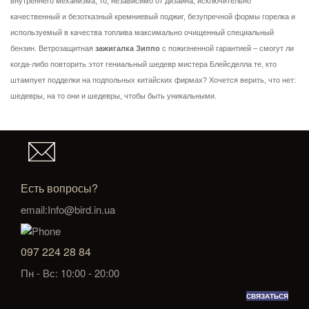
внутреннего механизма, то, независимо от дизайна, исключительно
качественный и безотказный кремниевый поджиг, безупречной формы горелка и
используемый в качества топлива максимально очищенный специальный
бензин. Ветрозащитная
зажигалка Зиппо
с пожизненной гарантией – смогут ли
когда-либо повторить этот гениальный шедевр мистера Блейсделла те, кто
штампует подделки на подпольных китайских фирмах? Хочется верить, что нет:
шедевры, на то они и шедевры, чтобы быть уникальными.
Есть вопросы?
email:Info@bird.in.ua
097 224 28 84
Пн - Вс: 10:00 - 20:00
СВЯЗАТЬСЯ