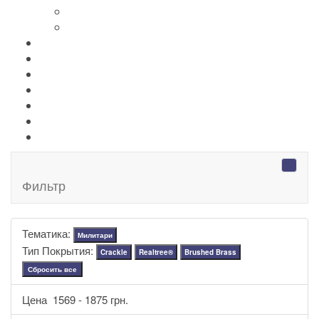
+
-
Зажигалки Zippo
+
-
Аксессуары Zippo
Золотая коллекция Golden
+
-
Ножи Victorinox
+
-
Серебряные иконы Leader
Портмоне Cross
Ручки Pierre Cardin
Шахматы и Нарды Manopoulos
Оловянная посуда Artina SKS
Фильтр
Тематика:
Милитари
Тип Покрытия:
Crackle
Realtree®
Brushed Brass
Сбросить все
Цена
1569
-
1875
грн.