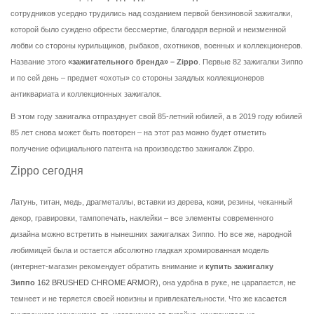
сотрудников усердно трудились над созданием первой бензиновой зажигалки,
которой было суждено обрести бессмертие, благодаря верной и неизменной
любви со стороны курильщиков, рыбаков, охотников, военных и коллекционеров.
Название этого
«зажигательного бренда» – Zippo
. Первые 82 зажигалки Зиппо
и по сей день – предмет «охоты» со стороны заядлых коллекционеров
антиквариата и коллекционных зажигалок.
В этом году зажигалка отпразднует свой 85-летний юбилей, а в 2019 году юбилей
85 лет снова может быть повторен – на этот раз можно будет отметить
получение официального патента на производство зажигалок Zippo.
Zippo сегодня
Латунь, титан, медь, драгметаллы, вставки из дерева, кожи, резины, чеканный
декор, гравировки, тампопечать, наклейки – все элементы современного
дизайна можно встретить в нынешних зажигалках Зиппо. Но все же, народной
любимицей была и остается абсолютно гладкая хромированная модель
(интернет-магазин рекомендует обратить внимание и
купить зажигалку
Зиппо
162 BRUSHED CHROME ARMOR
), она удобна в руке, не царапается, не
темнеет и не теряется своей новизны и привлекательности. Что же касается