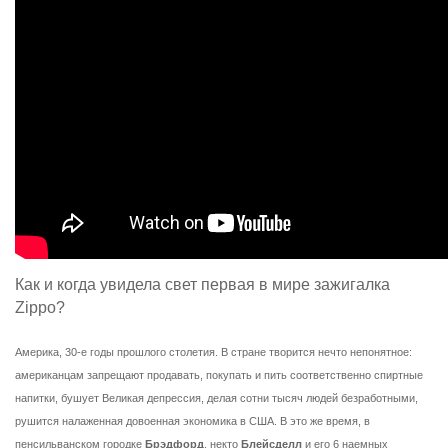
Как и когда увидела свет первая в мире зажигалка
Zippo?
Америка, 30-е годы прошлого столетия. В стране творится нечто непонятное:
американцам запрещают продавать, покупать и пить соответственно спиртные
напитки, бушует Великая депрессия, делая сотни тысяч людей безработными,
рушится налаженная довоенная экономика в США. В это же время, в
пенсильванском городке
Брэдфорд
, некто
Блейсделл
и его 6 наемных