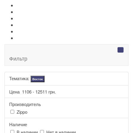
+
-
Ножи Victorinox
+
-
Серебряные иконы Leader
Портмоне Cross
Ручки Pierre Cardin
Шахматы и Нарды Manopoulos
Оловянная посуда Artina SKS
Фильтр
Тематика:
Восток
Цена
1106
-
12511
грн.
Производитель
Zippo
Наличие
В наличии
Нет в наличии