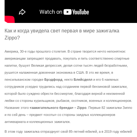
Как и когда увидела свет первая в мире зажигалка
Zippo?
Америка, 30-е годы прошлого столетия. В стране творится нечто непонятное:
американцам запрещают продавать, покупать и пить соответственно спиртные
напитки, бушует Великая депрессия, делая сотни тысяч людей безработными,
рушится налаженная довоенная экономика в США. В это же время, в
пенсильванском городке
Брэдфорд
, некто
Блейсделл
и его 6 наемных
сотрудников усердно трудились над созданием первой бензиновой зажигалки,
которой было суждено обрести бессмертие, благодаря верной и неизменной
любви со стороны курильщиков, рыбаков, охотников, военных и коллекционеров.
Название этого
«зажигательного бренда» – Zippo
. Первые 82 зажигалки Зиппо
и по сей день – предмет «охоты» со стороны заядлых коллекционеров
антиквариата и коллекционных зажигалок.
В этом году зажигалка отпразднует свой 85-летний юбилей, а в 2019 году юбилей