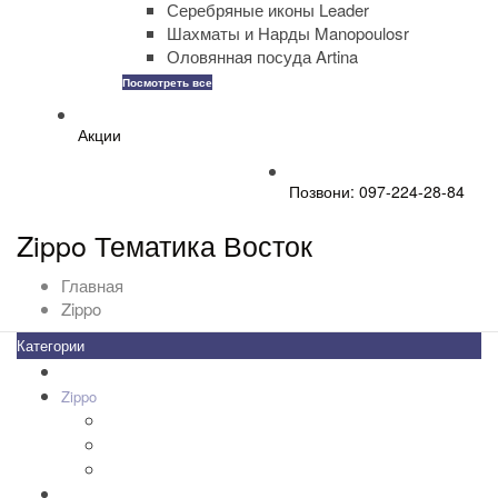
Серебряные иконы Leader
Шахматы и Нарды Manopoulosr
Оловянная посуда Artina
Посмотреть все
Акции
Позвони: 097-224-28-84
Zippo Тематика Восток
Главная
Zippo
Категории
Все товары
+
-
Zippo
+
-
Дизайн Зажигалок
+
-
Зажигалки Zippo
+
-
Аксессуары Zippo
Золотая коллекция Golden