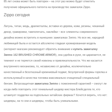
85 лет снова может быть повторен – на этот раз можно будет отметить
получение официального патента на производство зажигалок Zippo.
Zippo сегодня
Латунь, титан, медь, драгметаллы, вставки из дерева, кожи, резины, чеканный
декор, гравировки, тампопечать, наклейки – все элементы современного
дизайна можно встретить в нынешних зажигалках Зиппо. Но все же, народной
любимицей была и остается абсолютно гладкая хромированная модель
(интернет-магазин рекомендует обратить внимание и
купить зажигалку
Зиппо
162 BRUSHED CHROME ARMOR
), она удобна в руке, не царапается, не
темнеет и не теряется своей новизны и привлекательности. Что же касается
внутреннего механизма, то, независимо от дизайна, исключительно
качественный и безотказный кремниевый поджиг, безупречной формы горелка и
используемый в качества топлива максимально очищенный специальный
бензин. Ветрозащитная
зажигалка Зиппо
с пожизненной гарантией – смогут ли
когда-либо повторить этот гениальный шедевр мистера Блейсделла те, кто
штампует подделки на подпольных китайских фирмах? Хочется верить, что нет:
шедевры, на то они и шедевры, чтобы быть уникальными.