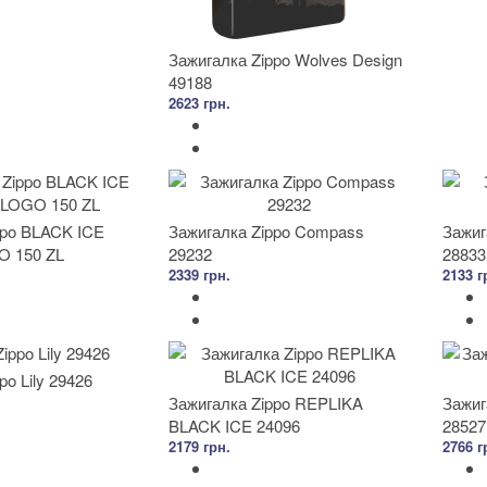
Зажигалка Zippo Wolves Design
49188
2623 грн.
ppo BLACK ICE
Зажигалка Zippo Compass
Зажига
O 150 ZL
29232
28833
2339 грн.
2133 г
po Lily 29426
Зажигалка Zippo REPLIKA
Зажиг
BLACK ICE 24096
28527
2179 грн.
2766 г