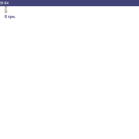
28-84
0
0 грн.