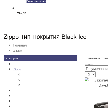
Посмотреть все
Акции
Zippo Тип Покрытия Black Ice
Главная
Zippo
Категории
Сравнение това
Все товары
+
-
Zippo
+
-
Дизайн Зажигалок
+
-
Зажигалки Zippo
+
-
Аксессуары Zippo
Золотая коллекция Golden
+
-
Ножи Victorinox
+
-
Серебряные иконы Leader
Портмоне Cross