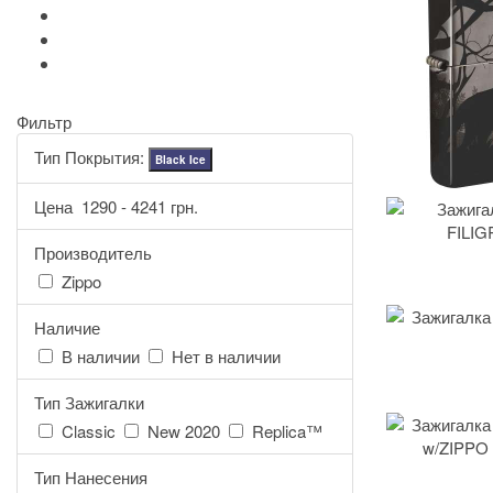
Ручки Pierre Cardin
Шахматы и Нарды Manopoulos
Оловянная посуда Artina SKS
Фильтр
Тип Покрытия:
Black Ice
Цена
1290
-
4241
грн.
Производитель
Zippo
Наличие
В наличии
Нет в наличии
Тип Зажигалки
Classic
New 2020
Replica™
Тип Нанесения