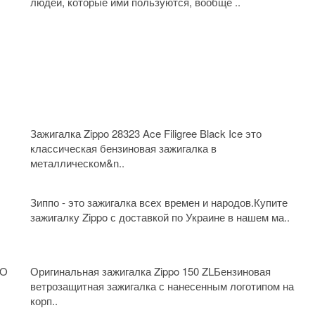
людей, которые ими пользуются, вообще ..
Зажигалка Zippo 28323 Ace Filigree Black Ice это
классическая бензиновая зажигалка в
металлическом&n..
Зиппо - это зажигалка всех времен и народов.Купите
зажигалку Zippo с доставкой по Украине в нашем ма..
GO
Оригинальная зажигалка Zippo 150 ZLБензиновая
ветрозащитная зажигалка с нанесенным логотипом на
корп..