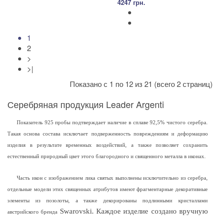
4247 грн.
1
2
>
>|
Показано с 1 по 12 из 21 (всего 2 страниц)
Серебряная продукция Leader Argenti
Показатель 925 пробы подтверждает наличие в сплаве 92,5% чистого серебра.
Такая основа состава исключает подверженность повреждениям и деформацию
изделия в результате временных воздействий, а также позволяет сохранить
естественный природный цвет этого благородного и священного металла в иконах.
Часть икон с изображением лика святых выполнены исключительно из серебра,
отдельные модели этих священных атрибутов имеют фрагментарные декоративные
элементы из позолоты, а также декорированы подлинными кристаллами
Swarovski. Каждое изделие создано вручную
австрийского бренда