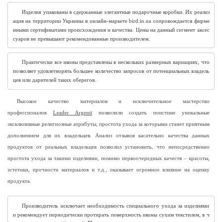
Изделия упакованы в сдержанные элегантные подарочные коробки. Их реализ
ация на территории Украины в онлайн-маркете bird.in.ua сопровождается фирме
нными сертификатами происхождения и качества. Цены на данный сегмент аксес
суаров не превышают рекомендованные производителем.
Практически все иконы представлены в нескольких размерных вариациях, что 
позволяет удовлетворять большее количество запросов от потенциальных владель
цев или дарителей таких оберегов.
Высокое качество материалов и исключительное мастерство
профессионалов
Leader Argenti
позволили создать поистине уникальные
эксклюзивные религиозные атрибуты, простота ухода за которыми станет приятным
дополнением для их владельцев. Анализ отзывов касательно качества данных
продуктов от реальных владельцев позволил установить, что непосредственно
простота ухода за такими изделиями, помимо первоочередных качеств – красоты,
эстетики, прочности материалов и т.д., оказывает огромное влияние на оценку
продукта.
Производитель исключает необходимость специального ухода за изделиями 
и рекомендует периодически протирать поверхность иконы сухим текстилем, в ч