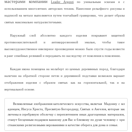
мастерами компании
Leader Argenti
по уникальным эскизам и с
использованием многолетних авторских техник. Нанесение рельефного рисунка и
надписей на металл выполняется путем тончайшей гравировки, что делает образы
святых максимально натуралистичными.
Наружный слой абсолютно каждого изделия покрывают защитной
противоокислительной и антикоррозионной эмалью, чтобы такое
высокохудожественное ювелирное произведение можно было спустя годы возвести
в ранг семейных реликвий и передавать по наследству от поколения к поколению.
Каждая икона помещена на мольберт из ценных деревянных пород, благодаря
наличию на обратной стороне петли и деревянной подставки возможен вариант
отображения изделия с образом святых как на горизонтальной, так и на
вертикальной основе.
Великолепные изображения католического искусства, включая  Мадонну с мл
аденцем, Иисуса Христа, Пресвятую Богородицу, Святых и Ангелов, которые зак
лючены в серебряную оболочку с переплетением иных драгоценных материалов, 
станут бесценным подарком важному для
 Вас и близкому по душе человеку с хри
стианскими религиозными верованиями в качестве оберега для дома и семьи. 