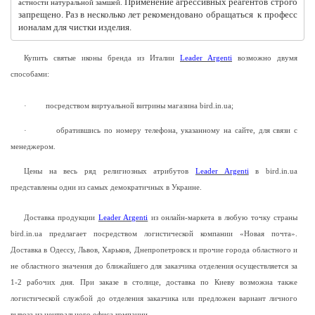
 Применение агрессивных реагентов строго 
астности натуральной замшей.
запрещено. Раз в несколько лет рекомендовано обращаться  к професс
ионалам для чистки изделия.
Купить святые иконы бренда из Италии
Leader Argenti
возможно двумя
способами:
·
посредством виртуальной витрины магазина
bird.in.ua;
·
обратившись по номеру телефона, указанному на сайте, для связи с
менеджером.
Цены на весь ряд религиозных атрибутов
Leader Argenti
в
bird.in.ua
представлены одни из самых демократичных в Украине.
Доставка продукции
Leader Argenti
из онлайн-маркета
в любую точку страны
bird.in.ua предлагает посредством логистической компании «Новая почта».
Доставка в Одессу, Львов, Харьков, Днепропетровск и прочие города областного и
не областного значения до ближайшего для заказчика отделения осуществляется за
1-2 рабочих дня. При заказе в столице, доставка по Киеву возможна также
логистической службой до отделения заказчика или предложен вариант личного
вывоза из центрального офиса компании.