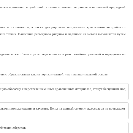
ьтате временных воздействий, а также позволяет сохранить естественный природный
менты из позолоты, а также декорированы подлинными кристаллами австрийского
ких техник. Нанесение рельефного рисунка и надписей на металл выполняется путем
дение можно было спустя годы возвести в ранг семейных реликвий и передавать по
 с образом святых как на горизонтальной, так и на вертикальной основе.
ряную оболочку с переплетением иных драгоценных материалов, станут бесценным под
атами происхождения и качества. Цены на данный сегмент аксессуаров не превышают 
ей таких оберегов.