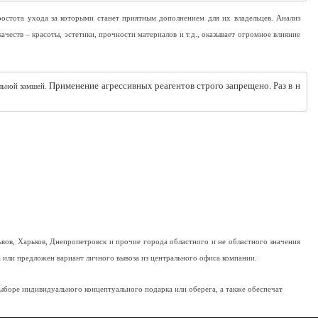
ростота ухода за которыми станет приятным дополнением для их владельцев. Анализ
честв – красоты, эстетики, прочности материалов и т.д., оказывает огромное влияние
 Применение агрессивных реагентов строго запрещено. Раз в н
льной замшей.
ьвов, Харьков, Днепропетровск и прочие города областного и не областного значения
ка или предложен вариант личного вывоза из центрального офиса компании.
ыборе индивидуального концептуального подарка или оберега, а также обеспечат