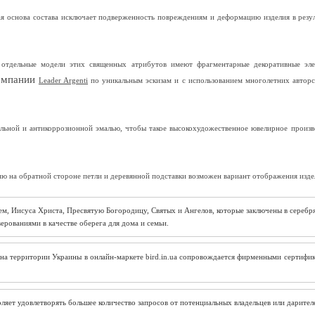
ая основа состава исключает подверженность повреждениям и деформацию изделия в резул
 отдельные модели этих священных атрибутов имеют фрагментарные декоративные эле
компании
Leader Argenti
по уникальным эскизам и с использованием многолетних авторс
ьной и антикоррозионной эмалью, чтобы такое высокохудожественное ювелирное произве
 на обратной стороне петли и деревянной подставки возможен вариант отображения изделия
ем, Иисуса Христа, Пресвятую Богородицу, Святых и Ангелов, которые заключены в сереб
ерованиями в качестве оберега для дома и семьи. 
на территории Украины в онлайн-маркете bird.in.ua сопровождается фирменными сертифик
ляет удовлетворять большее количество запросов от потенциальных владельцев или дарител