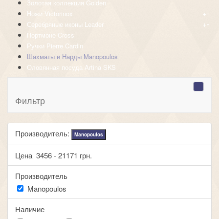
Золотая коллекция Golden
+
-
Ножи Victorinox
+
-
Серебряные иконы Leader
Портмоне Cross
Ручки Pierre Cardin
Шахматы и Нарды Manopoulos
Оловянная посуда Artina SKS
Фильтр
Производитель:
Manopoulos
Цена
3456
-
21171
грн.
Производитель
Manopoulos
Наличие