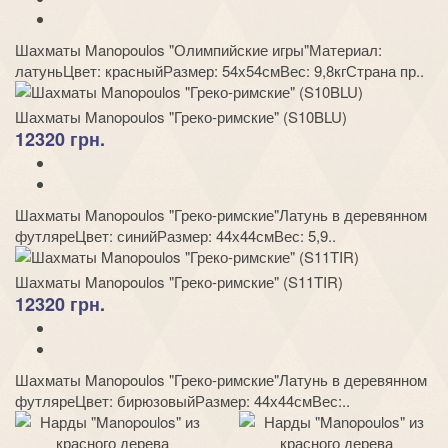
Шахматы Manopoulos "Олимпийские игры"Материал:
латуньЦвет: красныйРазмер: 54х54смВес: 9,8кгСтрана пр..
Шахматы Manopoulos "Греко-римские" (S10BLU)
12320 грн.
Шахматы Manopoulos "Греко-римские"Латунь в деревянном
футляреЦвет: синийРазмер: 44х44смВес: 5,9..
Шахматы Manopoulos "Греко-римские" (S11TIR)
12320 грн.
Шахматы Manopoulos "Греко-римские"Латунь в деревянном
футляреЦвет: бирюзовыйРазмер: 44х44смВес:..