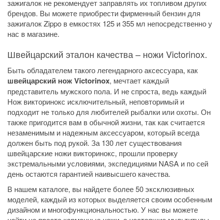
зажигалок не рекомендует заправлять их топливом других
брендов. Вы можете приобрести фирменный
бензин для
зажигалок Zippo
в емкостях
125
и
355
мл непосредственно у
нас в магазине.
Швейцарский эталон качества – ножи Victorinox.
Быть обладателем такого легендарного аксессуара, как
швейцарский нож Victorinox
, мечтает каждый
представитель мужского пола. И не спроста, ведь каждый
Нож викторинокс исключительный, неповторимый и
подходит не только для любителей рыбалки или охоты. Он
также пригодится вам в обычной жизни, так как считается
незаменимым и надежным аксессуаром, который всегда
должен быть под рукой. За 130 лет существования
швейцарские ножи викторинокс, прошли проверку
экстремальными условиями, экспедициями NASA и по сей
день остаются гарантией наивысшего качества.
В нашем каталоге, вы найдете более 50 эксклюзивных
моделей, каждый из которых выделяется своим особенным
дизайном и многофункциональностью. У нас вы можете
найти не просто карманные ножи, а настоящие мультитулы,