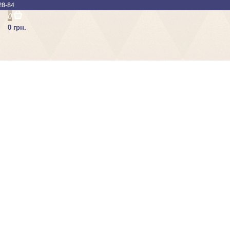
28-84
0
0 грн.