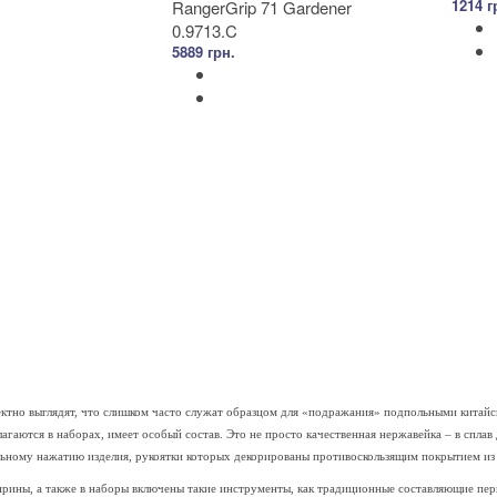
1214 г
RangerGrip 71 Gardener
0.9713.C
5889 грн.
ектно выглядят, что слишком часто служат образцом для «подражания» подпольными китай
агаются в наборах, имеет особый состав. Это не просто качественная нержавейка – в сплав
льному нажатию изделия, рукоятки которых декорированы противоскользящим покрытием из
рины, а также в наборы включены такие инструменты, как традиционные составляющие перв