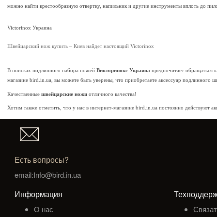
можно найти крестообразную отвертку, напильник и другие инструменты вплоть до пило
Victorinox Украина
Швейцарский нож купить – Киев найдет настоящий Victorinox
В поисках подлинного набора ножей
Викторинокс Украина
предпочитает обращаться к
магазине bird.in.ua, вы можете быть уверены, что приобретаете аксессуар подлинного 
Качественные
швейцарские ножи
отличного качества!
Хотим также отметить, что у нас в интернет-магазине bird.in.ua постоянно действуют 
Есть вопросы?
email:Info@bird.in.ua
Информация
Техподдерж
О нас
Связат