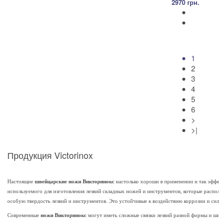
2970 грн.
1
2
3
4
5
6
>
>|
Продукция Victorinox
Настоящие
швейцарские ножи Викторинокс
настолько хороши в применении и так эфф
используемого для изготовления лезвий складных ножей и инструментов, которые распол
особую твердость лезвий и инструментов. Это устойчивые к воздействию коррозии и си
Современные
ножи Викторинокс
могут иметь сложные связки лезвий разной формы и ши