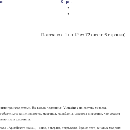
рн.
0 грн.
Показано с 1 по 12 из 72 (всего 6 страниц)
скими производствами. Но только подлинный
Victorinox
по составу металла,
 добавлены соединения хрома, марганца, молибдена, углерода и кремния, что создает
 пластика и алюминия.
ого «Армейского ножа»,– шило, отвертка, открывалка. Кроме того, в новых моделях