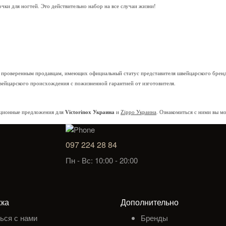
чки для ногтей. Это действительно набор на все случаи жизни!
 проверенным продавцам, имеющих официальный статус представителя швейцарского бренда
швейцарского происхождения с пожизненной гарантией от изготовителя.
акционные предложения для
Victorinox Украина
и
Zippo Украина
. Ознакомиться с ними вы 
097 224 28 84
Пн - Вс: 10:00 - 20:00
ка
Дополнительно
ься с нами
Бренды