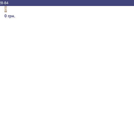
28-84
0
0 грн.