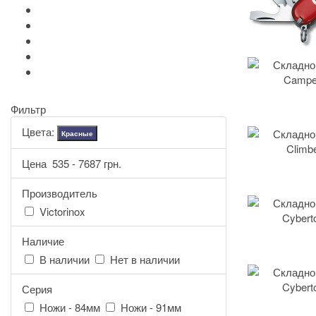
+
-
Серебряные иконы Leader
Портмоне Cross
Ручки Pierre Cardin
Шахматы и Нарды Manopoulos
Оловянная посуда Artina SKS
Фильтр
Цвета:
Красные
Цена
535
-
7687
грн.
Производитель
Victorinox
Наличие
В наличии
Нет в наличии
Серия
Ножи - 84мм
Ножи - 91мм