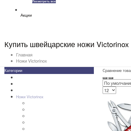
Посмотреть все
Акции
Купить швейцарские ножи Victorinox
Главная
Ножи Victorinox
Категории
Сравнение това
Все товары
+
-
Zippo
Золотая коллекция Golden
+
-
Ножи Victorinox
Складные Ножи
Наборы, SWISSCARD
Мультитулы
Кухонные ножи
Аксессуары для ножей